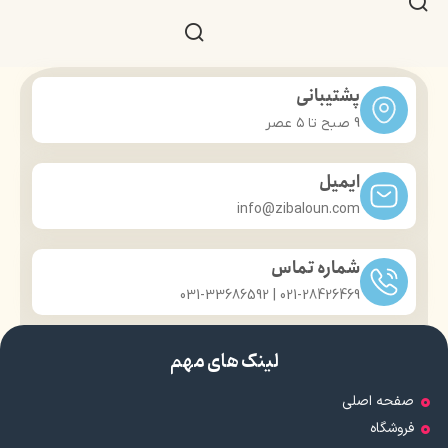
پشتیبانی
9 صبح تا ۵ عصر
ایمیل
info@zibaloun.com
شماره تماس
021-28426469 | 031-33686592
لینک های مهم
صفحه اصلی
فروشگاه