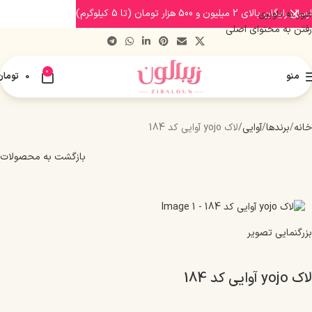
ارسال رایگان بالای 2 میلیون و 500 هزار تومان (تا 5 کیلوگرم)
عبور به ناوبری
رفتن به محتوای اصلی
0
منو
0
تومان
خانه
برندها
آوایی
لاک yojo آوایی کد 184
بازگشت به محصولات
بزرگنمایی تصویر
لاک yojo آوایی کد 184