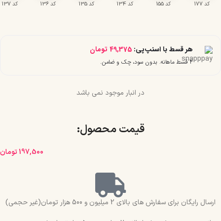
کد 177
کد 155
کد 134
کد 135
کد 136
کد 137
هر قسط با اسنپ‌پی:
49,375
تومان
۴ قسط ماهانه. بدون سود، چک و ضامن.
در انبار موجود نمی باشد
قیمت محصول:​
197,500
تومان
ارسال رایگان برای سفارش های بالای 2 میلیون و 500 هزار تومان(غیر حجمی)