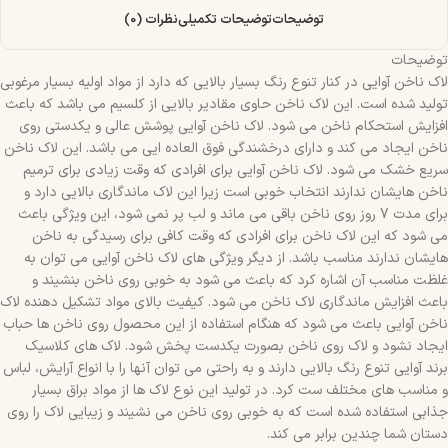
توضیحات
توضیحات تکمیلی
نظرات (0)
توضیحات
لاک ناخن آوایی در کنار تنوع رنگ بسیار بالایی که دارد از مواد اولیه بسیار مرغوبی
تولید شده است. این لاک ناخن حاوی مقادیر بالایی از کلسیم می باشد که باعث
افزایش استحکام ناخن می شود. لاک ناخن آوایی پوشش عالی و یکدستی روی
ناخن ایجاد می کند و دارای درخشندگی فوق العاده ایی می باشد. این لاک ناخن
سریع خشک می شود. لاک ناخن آوایی برای افرادی که وقت زیادی برای ترمیم
ناخن هایشان ندارند انتخاب خوبی است زیرا این لاک ماندگاری بالایی دارد و
برای مدت 7 روز روی ناخن باقی می ماند و لب پر نمی شود، این ویژگی باعث
می شود که این لاک ناخن برای افرادی که وقت کافی برای رسیدگی به ناخن
هایشان ندارند مناسب باشد. از دیگر ویژگی های لاک ناخن آوایی می توان به
غلظت مناسب آن اشاره کرد که باعث می شود به خوبی روی ناخن بنشیند و
باعث افزایش ماندگاری لاک ناخن می شود. کیفیت بالای مواد تشکیل دهنده لاک
ناخن آوایی باعث می شود که هنگام استفاده از این محصول روی ناخن ها حباب
ایجاد نشود و لاک روی ناخن بصورت یکدست پخش شود. لاک های کلاسیک
برند آوایی تنوع رنگ بالایی دارند و به راحتی می توان آنها را با انواع آرایش، لباس
و مناسب های مختلف ست کرد. در تولید این نوع لاک ها از مواد براق بسیار
جذابی استفاده شده است که به خوبی روی ناخن می نشیند و زیبایی لاک را روی
دستان شما چندین برابر می کند.