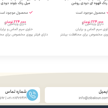
رنگ قهوه ای دودی روشن
میل رنگ بلوند دودی
محصول موجود است
محصول موجود است
224,000
تومان
224,000
تومان
دارای ویتامین E
دارای ویتامین E
وی سرم الماس و برلیان
حاوی سرم الماس و برلیا
 یووی مخصوص برای محافظت بیشتر
دارای فیلتر یووی مخصوص برای مح
از مو
از مو
درخشان کننده مو
درخشان کننده مو
حجم 120 میلی‌لیتر
حجم 120 میلی‌لیتر
ت لیسانس کشور آلمان
تحت لیسانس کشور آلما
ی مجوز سارمان غذا و دارو
دارای مجوز سارمان غذا و د
یمیل
شماره تماس
021-28426469 | 031-33686592
info@zibaloun.co