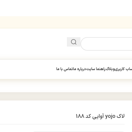
ب کاربری
وبلاگ
راهنما سایت
درباره ما
تماس با ما
لاک yojo آوایی کد 188