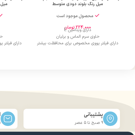
میل رنگ بلوند دودی متوسط
میل 
محصول موجود است
224,000
تومان
دارای ویتامین E
حاوی سرم الماس و برلیان
حا
دارای فیلتر یووی مخصوص برای محافظت بیشتر
دارای فیلتر
از مو
درخشان کننده مو
حجم 120 میلی‌لیتر
تحت لیسانس کشور آلمان
تح
دارای مجوز سارمان غذا و دارو
دارا
پشتیبانی
ا
9 صبح تا ۵ عصر
m