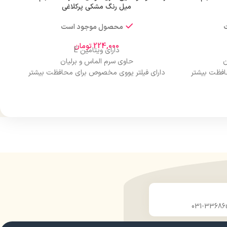
میل رنگ مشکی پرکلاغی
محصول موجود است
224,000
تومان
دارای ویتامین E
ن
حاوی سرم الماس و برلیان
افظت بیشتر
دارای فیلتر یووی مخصوص برای محافظت بیشتر
از مو
درخشان کننده مو
حجم 120 میلی‌لیتر
ن
تحت لیسانس کشور آلمان
ارو
دارای مجوز سارمان غذا و دارو