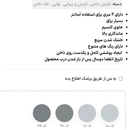
دسته:
آرایش ناخن
,
آرایش و زیبایی
,
آوایی
,
لاک ناخن
دارای 2 سری برای استفاده آسانتر
بسیار براق
حاوی کلسیم
ماندگاری بالا
خشک شدن سریع
دارای رنگ های متنوع
ایجاد پوششی کامل و یکدست روی ناخن
تاریخ انقضا دوسال پس از باز شدن درب محصول
به من از طریق پیامک اطلاع بده
کد 100
کد 101
کد 190
کد 127