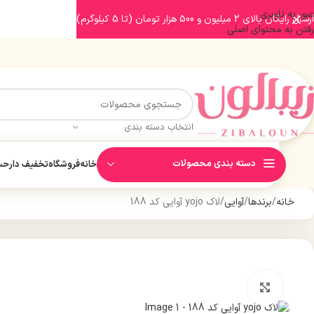
عبور به ناوبری
ارسال رایگان بالای 2 میلیون و 500 هزار تومان (تا 5 کیلوگرم)
رفتن به محتوای اصلی
انتخاب دسته بندی
دسته بندی محصولات
خانه
فروشگاه
تخفیف دار
حسا
خانه
برندها
آوایی
لاک yojo آوایی کد 188
بزرگنمایی تصویر