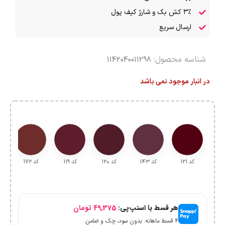
۳٪ کش بک و شارژ کیف پول
ارسال سریع
شناسه محصول:
1142040011298
در انبار موجود نمی باشد
کد 121
کد 143
کد 120
کد 119
کد 172
هر قسط با اسنپ‌پی:
49,375
تومان
۴ قسط ماهانه. بدون سود، چک و ضامن.