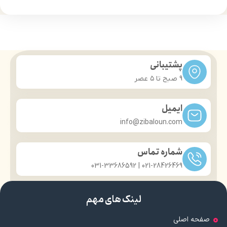
درخشان کننده مو
درخشان کننده مو
حجم 120 میلی‌لیتر
حجم 120 میلی‌لیتر
تحت لیسانس کشور آلمان
تحت لیسانس کشور آلمان
دارای مجوز سارمان غذا و دارو
دارای مجوز سارمان غذا و دارو
پشتیبانی
9 صبح تا ۵ عصر
ایمیل
info@zibaloun.com
شماره تماس
021-28426469 | 031-33686592
لینک های مهم
صفحه اصلی