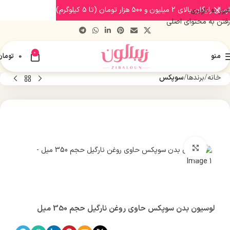
ارسال رایگان بالای 2 میلیون و 500 هزار تومان (تا 5 کیلوگرم)
عبور به ناوبری
رفتن به محتوای اصلی
0
منو
0
تومان
خانه
برندها
سوپکس
بزرگنمایی تصویر
لوسیون بدن سوپکس حاوی روغن نارگیل حجم 350 میل