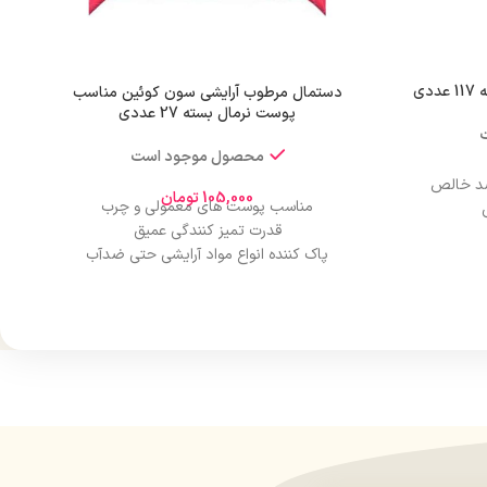
دی
دستمال مرطوب آرایشی سون کوئین مناسب
پوست نرمال بسته 27 عددی
محصول موجود است
105,000
تومان
مناسب پوست های معمولی و چرب
قدرت تمیز کنندگی عمیق
پاک کننده انواع مواد آرایشی حتی ضدآب
تغذیه کننده پوست
حاوی ویتامین E و ویتامین B5
ونی
مناسب پاک کردن آرایش چشم و صورت
دارای بافت نرم و لطیف