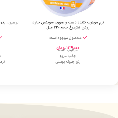
کرم مرطوب کننده دست و صورت سوپکس حاوی
لوسیون بدن
روغن شترمرغ حجم 220 میل
محصول موجود است
134,000
تومان
مرطوب کننده
جذب سریع
م
رفع چروک پوستی
ترم
کنترل چربی پوست
حا
آبرسانی پوست
ترکیبات: پارا
حجم 220 میل
روغن نارگیل
پیرو لیدون ک
اسانس مج
دارا