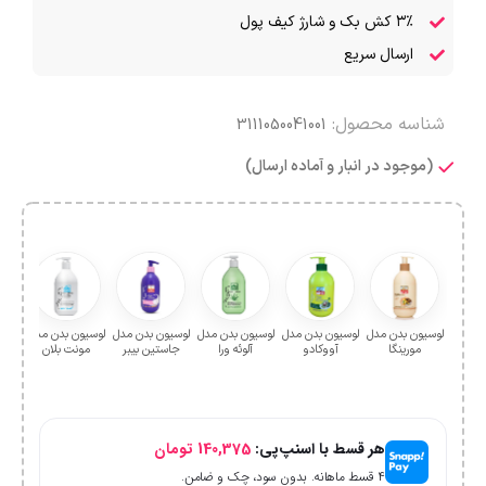
۳٪ کش بک و شارژ کیف پول
ارسال سریع
شناسه محصول:
3111050041001
(موجود در انبار و آماده ارسال)
لوسیون بدن مدل
لوسیون بدن مدل
لوسیون بدن مدل
لوسیون بدن مدل
لوسیون بدن مدل
لوسی
مورینگا
آووکادو
آلوئه ورا
جاستین بیبر
مونت بلان
کری
هر قسط با اسنپ‌پی:
140,375
تومان
۴ قسط ماهانه. بدون سود، چک و ضامن.