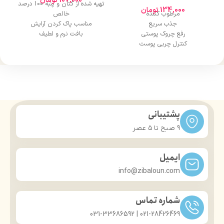
107,000
تومان
تهیه شده از کتان و پنبه 100 درصد
134,000
تومان
مرطوب کننده
خالص
جذب سریع
مناسب پاک کردن آرایش
رفع چروک پوستی
بافت نرم و لطیف
کنترل چربی پوست
دارای دور دوخت
آبرسانی پوست
قابلیت جذب مناسب
حجم 220 میل
لایه ضخیم و بسیار نرم بیرونی
استفاده آسان
پشتیبانی
9 صبح تا ۵ عصر
ایمیل
info@zibaloun.com
شماره تماس
021-28426469 | 031-33686592