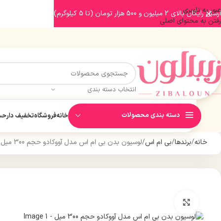
عبور به ناوبری
ارسال رایگان بالای 2 میلیون و 500 هزار تومان (تا 5 کیلوگرم)
رفتن به محتوای اصلی
انتخاب دسته بندی
دسته بندی محصولات
خانه
فروشگاه
تخفیف دار
حسا
خانه
برندها
بی ام اس
لوسیون بدن بی ام اس مدل آووکادو حجم 300 میل
بزرگنمایی تصویر