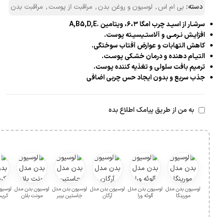
دسته:
بی ام اس
,
لوسیون و روغن بدن
,
مراقبت از پوست
,
مراقبت بدن
سرشـار از اسیـد چرب امگا ۶،۳، ویتامین .A,B5,D,E
افزایـش نـرمـی و آلاستـیسیـته پوست.
کاهش التهابات و عوارض آفتاب سوختگی.
التیـام دهنده و درمان خشـکی پوسـت.
ترمیم بافت سلولی و تغذیه کننده پوست.
جذب سریع و بدون ایجاد حس چربی اضافی
به من از طریق پیامک اطلاع بده
لوسیون بدن مدل
لوسیون بدن مدل
لوسیون بدن مدل
لوسیون بدن مدل
لوسیون بدن مدل
لوسیو
مورینگا
آلوئه ورا
آرگان
جاستین بیبر
مونت بلان
کریس