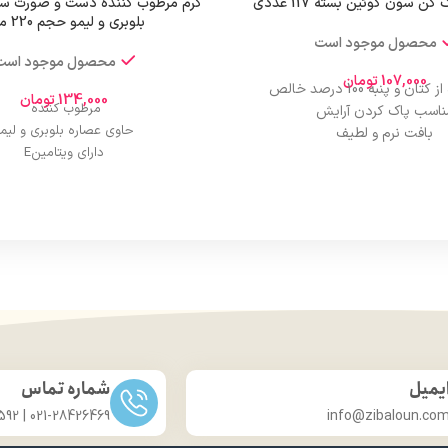
کن سون کوئین بسته 117 عددی
کرم مرطوب کننده دست و صورت س
بلوبری و لیمو حجم 220 میل
محصول موجود است
محصول موجود است
107,000
تومان
ن و پنبه 100 درصد خالص
134,000
تومان
مرطوب کننده
ناسب پاک کردن آرایش
حاوی عصاره بلوبری و لیم
بافت نرم و لطیف
دارای ویتامینE
دارای دور دوخت
مناسب انواع پوست
قابلیت جذب مناسب
حجم 220 میل
 ضخیم و بسیار نرم بیرونی
استفاده آسان
یمیل
شماره تماس
021-28426469 | 031-33686592
info@zibaloun.co