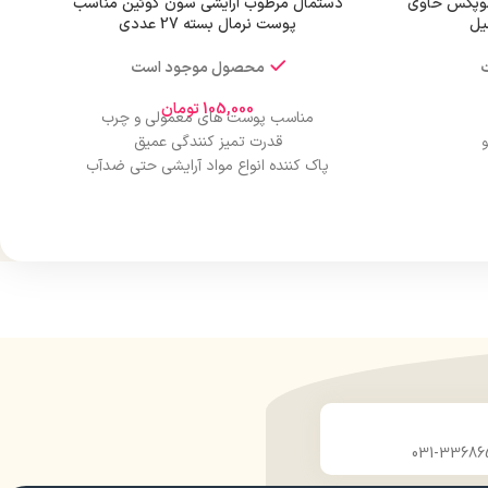
وپکس حاوی
دستمال مرطوب آرایشی سون کوئین مناسب
پوست نرمال بسته 27 عددی
محصول موجود است
105,000
تومان
مناسب پوست های معمولی و چرب
قدرت تمیز کنندگی عمیق
و
پاک کننده انواع مواد آرایشی حتی ضدآب
تغذیه کننده پوست
حاوی ویتامین E و ویتامین B5
مناسب پاک کردن آرایش چشم و صورت
دارای بافت نرم و لطیف