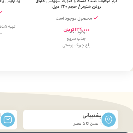
کرم مرطوب کننده دست و صورت سوپکس حاوی
پد آرایش پاک 
روغن شترمرغ حجم 220 میل
محصول موجود است
تهیه شده از کتا
134,000
تومان
مرطوب کننده
م
جذب سریع
رفع چروک پوستی
کنترل چربی پوست
آبرسانی پوست
لایه
حجم 220 میل
پشتیبانی
ا
9 صبح تا ۵ عصر
m