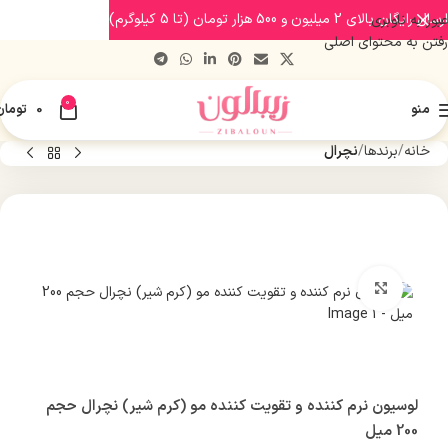
ارسال رایگان بالای 2 میلیون و 500 هزار تومان (تا 5 کیلوگرم)
عبور به ناوبری
رفتن به محتوای اصلی
0
منو
0
تومان
خانه
برندها
نچرال
بزرگنمایی تصویر
لوسیون نرم کننده و تقویت کننده مو (کرم شیر) نچرال حجم
200 میل