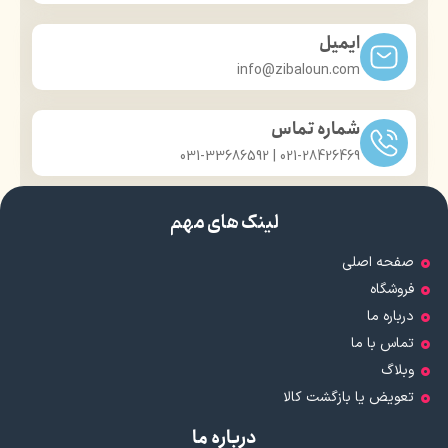
ایمیل
info@zibaloun.com
شماره تماس
021-28426469 | 031-33686592
لینک های مهم
صفحه اصلی
فروشگاه
درباره ما
تماس با ما
وبلاگ
تعویض یا بازگشت کالا
درباره ما