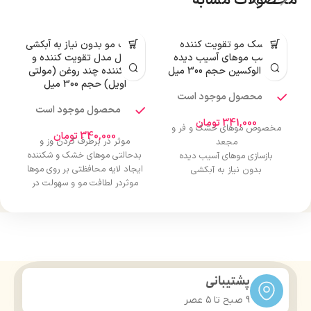
محصولات مشابه
ماسک مو تقویت کننده
ماسک مو بدون نیاز به آبکشی
مناسب موهای آسیب دیده
نچرال مدل تقویت کننده و
(مگا) الوکسین حجم 300 میل
احیا کننده چند روغن (مولتی
اویل) حجم 300 میل
محصول موجود است
محصول موجود است
ا
341,000
تومان
مخصوص موهای خشک و فر و
340,000
تومان
موثر در برطرف کردن وز و
مجعد
بدحالتی موهای خشک و شکننده
بازسازی موهای آسیب دیده
ایجاد لایه محافظتی بر روی موها
بدون نیاز به آبکشی
موثردر لطافت مو و سهولت در
برطرف کننده وز مو
م
شانه‌زنی.
حاوی روغن آرگان
جلوگیری از ایجاد الکتریسیته
حاوی ویتامین E
ل
ساکن و موخوره در میان موها
درمان موخوره
درمان موخوره و برطرف کردن
خشکی موها
تقویت کننده و احیا کننده
پ
پشتیبانی
بدون نیاز به آبکشی
ا
9 صبح تا ۵ عصر