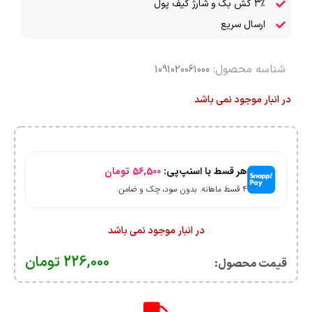
۳٪ کش بک و شارژ کیف پول
ارسال سریع
شناسه محصول:
1091020061000
در انبار موجود نمی باشد
هر قسط با اسنپ‌پی:
56,500
تومان
۴ قسط ماهانه. بدون سود، چک و ضامن.
در انبار موجود نمی باشد
226,000
تومان
قیمت محصول:​