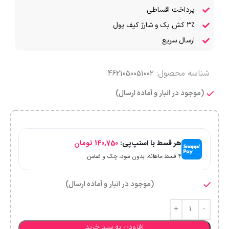
پرداخت اقساطی
۳٪ کش بک و شارژ کیف پول
ارسال سریع
شناسه محصول:
4621050051002
(موجود در انبار و آماده ارسال)
هر قسط با اسنپ‌پی:
140,750
تومان
۴ قسط ماهانه. بدون سود، چک و ضامن.
(موجود در انبار و آماده ارسال)
افزودن به سبد خرید