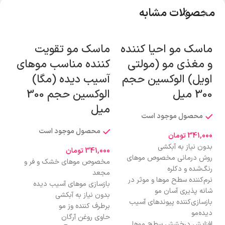
محصولات مشابه
ماسک مو احیا کننده
ماسک مو تقویت
ما
و مغذی مو (مولتی
کننده مناسب موهای
به
اویل) الوکسین حجم
آسیب دیده (مگا)
سو
300 میل
الوکسین حجم 300
300
میل
محصول موجود است
محصول موجود است
341,000
تومان
000
بدون نیاز به آبکشی
مخ
341,000
تومان
روش درمانی مخصوص موهای
و آ
مخصوص موهای خشک و فر و
رنگ‌شده و دکلره
نرم
مجعد
نرم‌کننده سطح موها و موثر در
موث
بازسازی موهای آسیب دیده
شانه پذیری آسان مو
باز
بدون نیاز به آبکشی
بازسازی‌کننده پیوندهای آسیب
دید
برطرف کننده وز مو
دیده‌مو
اف
حاوی روغن آرگان
افزایش درخشش سطح موها
بدو