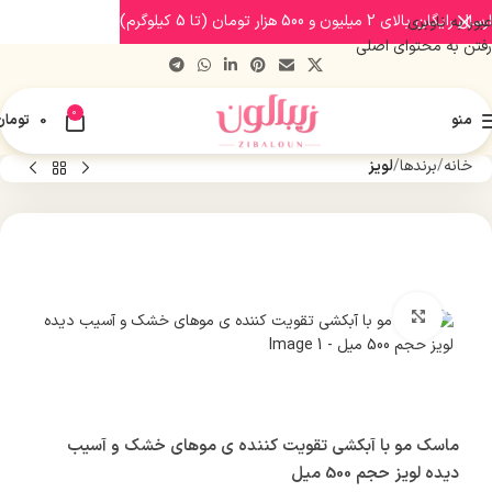
ارسال رایگان بالای 2 میلیون و 500 هزار تومان (تا 5 کیلوگرم)
عبور به ناوبری
رفتن به محتوای اصلی
0
منو
0
تومان
خانه
برندها
لویز
بزرگنمایی تصویر
ماسک مو با آبکشی تقویت کننده ی موهای خشک و آسیب
دیده لویز حجم 500 میل