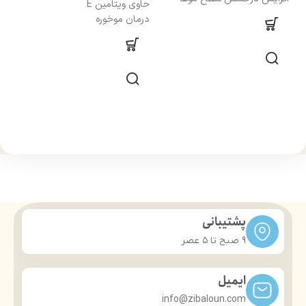
حاوی ویتامین E
درمان موخوره
پشتیبانی
9 صبح تا ۵ عصر
ایمیل
info@zibaloun.com