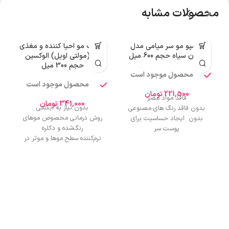
محصولات مشابه
شامپو مو سر میامی مدل
ماسک مو احیا کننده و مغذی
زیتون سیاه حجم 600 میل
مو (مولتی اویل) الوکسین
حجم 300 میل
محصول موجود است
محصول موجود است
221,500
تومان
فاقد مواد مضر
341,000
تومان
بدون نیاز به آبکشی
بدون فاقد رنگ های مصنوعی
روش درمانی مخصوص موهای
بدون ایجاد حساسیت برای
رنگ‌شده و دکلره
پوست سر
م
نرم‌کننده سطح موها و موثر در
رایحه دلپذیر
ن
شانه پذیری آسان مو
قدرت تمیزکنندگی بالای موی سر
بازسازی‌کننده پیوندهای آسیب
دیده‌مو
افزایش درخشش سطح موها
د
ح