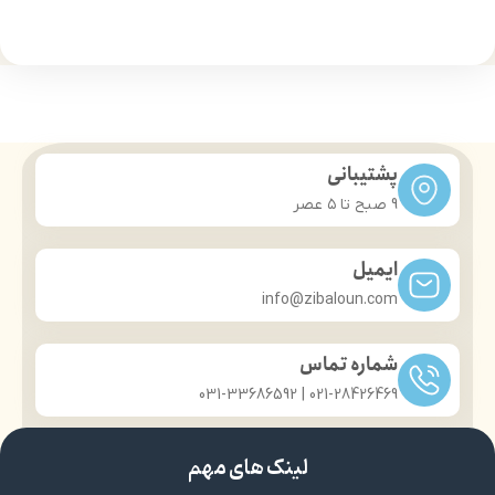
ا
پشتیبانی
9 صبح تا ۵ عصر
ایمیل
info@zibaloun.com
شماره تماس
021-28426469 | 031-33686592
لینک های مهم