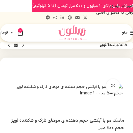
ارسال رایگان بالای 2 میلیون و 500 هزار تومان (تا 5 کیلوگرم)
عبور به ناوبری
رفتن به محتوای اصلی
0
منو
0
تومان
خانه
برندها
لویز
بزرگنمایی تصویر
ماسک مو با آبکشی حجم دهنده ی موهای نازک و شکننده لویز
حجم 500 میل