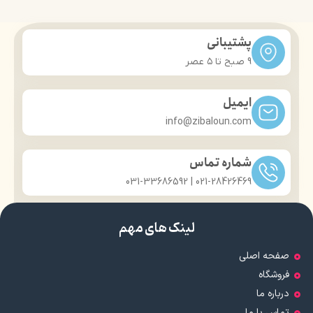
پشتیبانی
9 صبح تا ۵ عصر
ایمیل
info@zibaloun.com
شماره تماس
021-28426469 | 031-33686592
لینک های مهم
صفحه اصلی
فروشگاه
درباره ما
تماس با ما