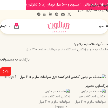
ارسال رایگان بالای 2 میلیون و 500 هزار تومان (تا 5 کیلوگرم)
عبور به ناوبری
رفتن به محتوای اصلی
0
منو
0
تومان
خانه
برندها
سلوم پلاس
ماسک مو بدون آبکشی احیاکننده فری سولفات سلوم 300 میل
بازگشت به محصولات
50%
بزرگنمایی تصویر