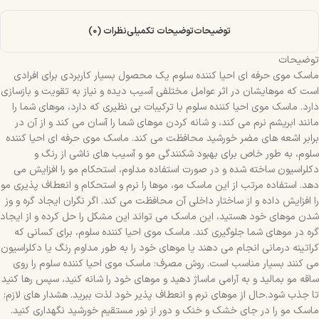
توضیحات
توضیحات تکمیلی
نظرات (0)
توضیحات
ماسک موی حرفه ای احیا کننده سلوم یک محصول بسیار کاربردی برای افرادی
است که موهایشان در اثر عوامل مختلفی آسیب دیده و نیاز به تقویت و بازسازی
دارد. ماسک موی احیا کننده سلوم با ترکیبات بی نظیری که دارد، موهای شما را
مانند ابریشم نرم می کند، و شانه کردن موهای شما را آسان می کند و از آن در
برابر اشعه های مضر خورشید محافظت می کند. ماسک موی حرفه ای احیا کننده
سلوم، به طور خاص برای بهبود شکنندگی مو و آسیب های ناشی از رنگ و
دکلراسیون ساخته شده و در صورت استفاده مداوم، استحکام مو را افزایش می
دهد. استفاده مرتب از این ماسک مو، موها را نرم و استحکام و انعطاف پذیری مو
را افزایش داده و از ساختار داخلی آن محافظت می کند. اگر نگران ایجاد گره و وز
شدن موهای خود هستید، این ماسک می تواند این مشکل را حل کرده و از ایجاد
گره در موهای شما جلوگیری کند. ماسک موی احیا کننده سلوم، برای کسانی که
کراتینه درمانی انجام می دهند یا موهای خود را به طور مداوم رنگ یا دکلراسیون
می کنند بسیار مناسب است. روش مصرف: ماسک موی احیا کننده سلوم را روی
ساقه مو بمالید و به آرامی ماساژ دهید و موهای خود را شانه کنید، سپس رها کنید
تا جذب شود.حال از موهای نرم و انعطاف پذیر خود لذت ببرید. هشدار های لازم:
ماسک مو را در جای خشک و خنک و دور از نور مستقیم خورشید نگهداری کنید.