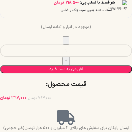
هر قسط با اسنپ‌پی:
198,500
تومان
۴ قسط ماهانه. بدون سود، چک و ضامن.
(موجود در انبار و آماده ارسال)
افزودن به سبد خرید
قیمت محصول:​
397,000
تومان
794,000
تومان
ارسال رایگان برای سفارش های بالای 2 میلیون و 500 هزار تومان(غیر حجمی)