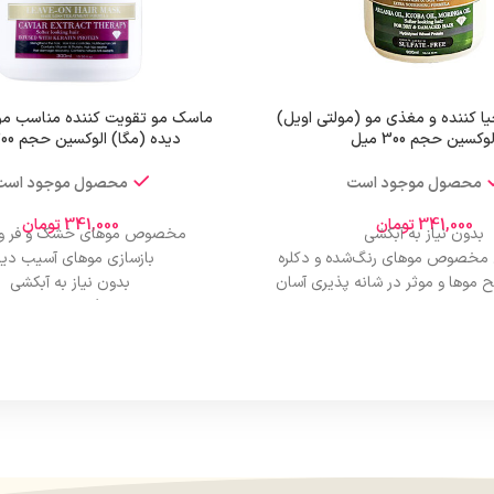
ا کننده و مغذی مو (مولتی اویل)
ماسک مو تقویت کننده مناسب م
لوکسین حجم 300 میل
دیده (مگا) الوکسین حجم 300 میل
محصول موجود است
محصول موجود است
341,000
تومان
341,000
تومان
بدون نیاز به آبکشی
مخصوص موهای خشک و فر و
 مخصوص موهای رنگ‌شده و دکلره
بازسازی موهای آسیب دید
ح موها و موثر در شانه پذیری آسان
بدون نیاز به آبکشی
مو
برطرف کننده وز مو
کننده پیوندهای آسیب دیده‌مو
حاوی روغن آرگان
ایش درخشش سطح موها
حاوی ویتامین E
درمان موخوره