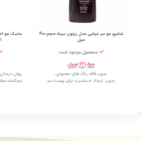
شامپو مو سر میامی مدل زیتون سیاه حجم 600
ماسک مو احی
میل
ا
محصول موجود است
221,500
تومان
فاقد مواد مضر
بدون فاقد رنگ های مصنوعی
روش درمانی
بدون ایجاد حساسیت برای پوست سر
نرم‌کننده سط
رایحه دلپذیر
قدرت تمیزکنندگی بالای موی سر
بازسازی‌
افز