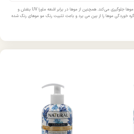
ماسک مو بوتاکس مجیک کالر مناسب موهای رنگ شده حاوی روغن آرگان ، کراتین و ویتامین B5 می باشد که مانع هدر رفتن آب پوست سر شده و از خشکی موها جلوگیری می‌کند. همچنین از موها در برابر اشعه ماورا UV بنفش و
ه خوردگی موها را از بین می برد و باعث تثبیت رنگ مو موهای رنگ شده