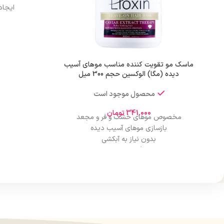
ایجاد
موثردر ل
جلوگیری از ا
درمان موخ
تق
ماسک مو تقویت کننده مناسب موهای آسیب
دیده (مگا) الوکسین حجم 300 میل
محصول موجود است
341,000
تومان
مخصوص موهای خشک و فر و مجعد
بازسازی موهای آسیب دیده
بدون نیاز به آبکشی
برطرف کننده وز مو
حاوی روغن آرگان
حاوی ویتامین E
درمان موخوره