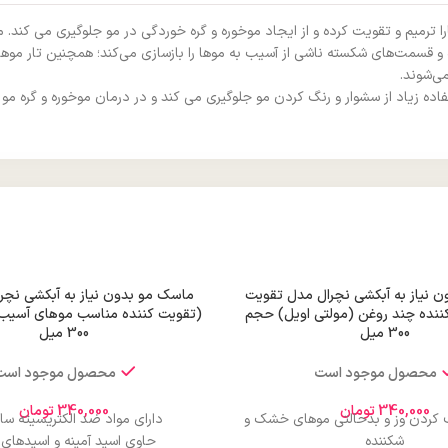
ا ترمیم و تقویت کرده و از ایجاد موخوره و گره خوردگی در مو جلوگیری می کند
 قسمت‌های شکسته ناشی از آسیب به موها را بازسازی می‌کند؛ همچنین تار موها را 
می‌شوند.
ه زیاد از سشوار و رنگ کردن مو جلوگیری می کند و در درمان موخوره و گره مو ب
 نیاز به آبکشی نچرال مدل تقویت
ماسک مو بدون نیاز به آبکشی نچر
 کننده چند روغن (مولتی اویل) حجم
(تقویت کننده مناسب موهای آسیب
300 میل
300 میل
محصول موجود است
محصول موجود است
340,000
تومان
340,000
تومان
ف کردن وز و بدحالتی موهای خشک و
دارای مواد ضد الکتریسیته سا
شکننده
حاوی اسید آمینه و اسیدهای