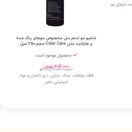
ه تارهای مو
جلوگیری
 می‌بخشد.
شامپو مو استم سل مخصوص موهای رنگ شده
و هایلایت مدل Color Care حجم 250 میل
محصول موجود است
204,000
تومان
تثبیت کننده رنگ مو
فاقد سولفات ،نمک ،پارابن ،دی اکسان و مواد
شیمیایی مضر
مناسب برای بعد از کراتین ،صافی و ریباندینگ
آبرسانی و احیای موهای دکلره ،رنگ و هایلایت
شده
افزایش حالت پذیری ،درخشندگی و شانه پذیری
موها
فوق ملایم و مناسب مصرف روزانه بدون احساس
خشکی و خارش