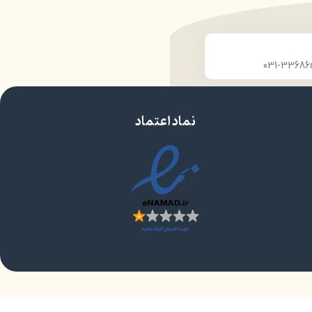
پیشگیری از موخوره ،ریزش ،خشکی و نازک شدن تار
موها
نماد اعتماد