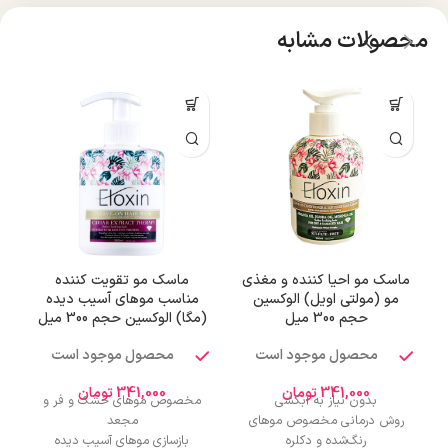
محصولات مشابه
ماسک مو احیا کننده و مغذی
ماسک مو تقویت کننده
م
مو (مولتی اویل) الوکسین
مناسب موهای آسیب دیده
ن
حجم 300 میل
(مگا) الوکسین حجم 300 میل
محصول موجود است
محصول موجود است
341,000
تومان
341,000
تومان
بدون نیاز به آبکشی
مخصوص موهای خشک و فر و
م
روش درمانی مخصوص موهای
مجعد
رنگ‌شده و دکلره
بازسازی موهای آسیب دیده