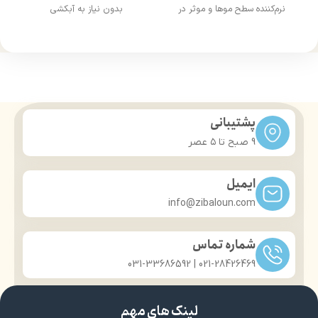
نرم‌کننده سطح موها و موثر در
بدون نیاز به آبکشی
شانه پذیری آسان مو
برطرف کننده وز مو
بازسازی‌کننده پیوندهای آسیب
حاوی روغن آرگان
دیده‌مو
حاوی ویتامین E
افزایش درخشش سطح موها
درمان موخوره
پشتیبانی
9 صبح تا ۵ عصر
ایمیل
info@zibaloun.com
شماره تماس
021-28426469 | 031-33686592
لینک های مهم