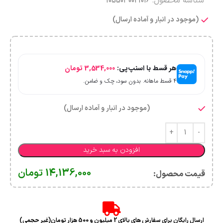
شناسه محصول:
1055030021016
(موجود در انبار و آماده ارسال)
هر قسط با اسنپ‌پی:
3,534,000
تومان
۴ قسط ماهانه. بدون سود، چک و ضامن.
(موجود در انبار و آماده ارسال)
افزودن به سبد خرید
14,136,000
تومان
قیمت محصول:​
ارسال رایگان برای سفارش های بالای 2 میلیون و 500 هزار تومان(غیر حجمی)