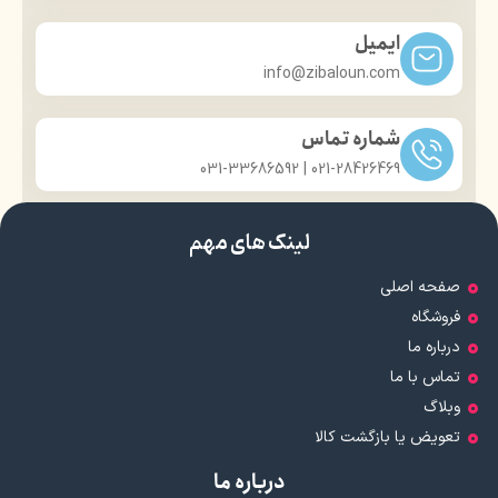
واقعی
ایمیل
info@zibaloun.com
شماره تماس
021-28426469 | 031-33686592
لینک های مهم
صفحه اصلی
فروشگاه
درباره ما
تماس با ما
وبلاگ
تعویض یا بازگشت کالا
درباره ما