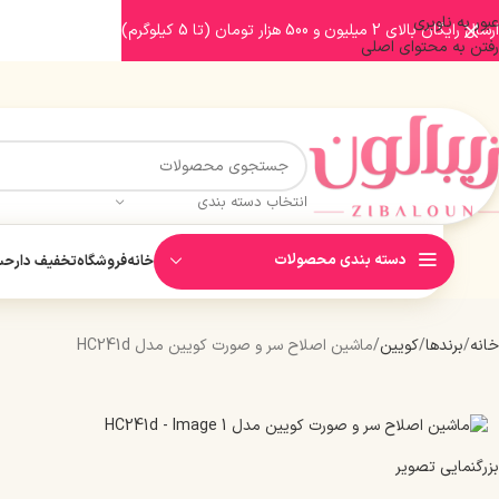
عبور به ناوبری
ارسال رایگان بالای 2 میلیون و 500 هزار تومان (تا 5 کیلوگرم)
رفتن به محتوای اصلی
انتخاب دسته بندی
دسته بندی محصولات
خانه
فروشگاه
تخفیف دار
حسا
خانه
برندها
کویین
ماشین اصلاح سر و صورت کویین مدل HC241d
بزرگنمایی تصویر