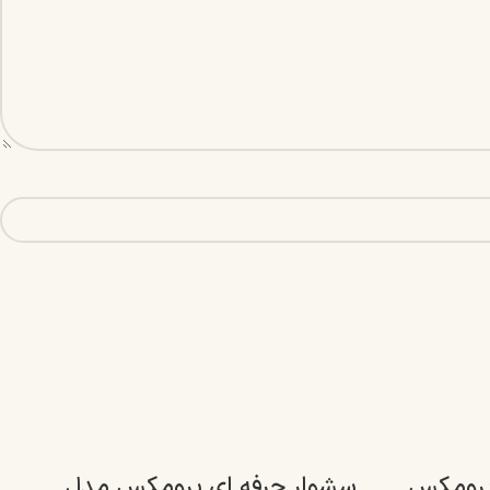
 پرومکس
سشوار حرفه ای پرومکس مدل