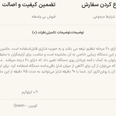
ع کردن سفارش
تضمین کیفیت و اصالت
و شرایط مرجوعی
فروش بی واسطه
توضیحات
توضیحات تکمیلی
نظرات (0)
ماشین اصلاح تریمر کوئین مدل HC241d دارای تیغه‌‌ای از جنس فولادی بوده و دارای 20 مرحله تنظیم تیغه می باشد 
ار این دستگاه زیبایی خاصی به آن بخشیده است و مناسب برای آرایشگران با سلی
موهای کنار سر و ریزه کاری ها در اصلاح م
گر LED دیجیتال هم در نظر گرفته شده که می‌توان از آن برای آگاهی از میزان شارژ باقی‌مانده دستگاه
ت 75 دقیقه از این ماشین اصلاح شارژی استفاده کنید.
0.9 کیلوگرم
کویین – Queen