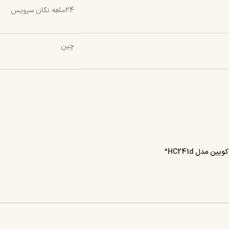
24ماهه نگان سرویس
چین
 مدل HC241d”