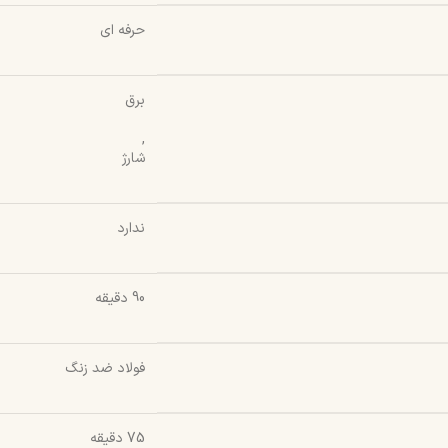
حرفه ای
برق
,
شارژ
ندارد
90 دقیقه
فولاد ضد زنگ
75 دقیقه