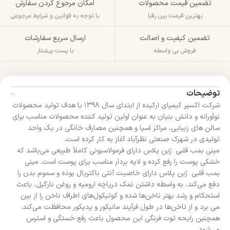
تضمین قیمت محصولات
امکان مرجوع کردن سفارش
بهترین قیمت بین رقبا
با توجه به قوانین و شرایط مرجوعی
تضمین کیفیت و اصالت
ارسال سریع سفارشات
فروش بی واسطه
با پست پیشتاز
توضیحات
شرکت اکسیر کیمیای ارکیده از ابتدای سال ۱۳۹۸ با هدف تولید محصولات
نوآورانه و دانش بنیان به عنوان اولین تولید کننده محصولات مناسب برای
سالن های زیبایی، مراکز اسپا و همچنین مصارف خانگی در یک واحد
تولیدی در شهرک صنعتی نظرآباد آغاز به کار کرده است.
مینی بمب قلبی ژبن پلاس دارای فرمولاسیونی کاملاً طبیعی می‌باشد که
خشکی پوست را رفع کرده و لایه بردار مناسب برای پوست است. مینی
بمب قلبی ژبن پلاس دارای خاصیت آنتی باکتریال بوده و سموم بدن را
دفع می‌کند، به واسطه داشتن نمک دریاچه ارومیه و روغن نارگیل، باعث
استحکام و رشد بهتر ناخن‌ها شده و کوتیکول‌های اطراف ناخن را از بین
می برد و از ناخن‌ها در طول فرآیند مانیکور و پدیکور محافظت می‌کند.
همچنین رایحه توت فرنگی این محصول باعث رفع خستگی و استرس
می‌شود.