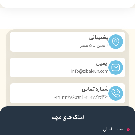
درمان خشکی و ترک پوست
قابلیت جذب مناسب
حاوی عصاره آواکادو
لایه ضخیم و بسیار نرم بیرونی
استفاده آسان
پشتیبانی
9 صبح تا ۵ عصر
ایمیل
info@zibaloun.com
شماره تماس
021-28426469 | 031-33686592
لینک های مهم
صفحه اصلی