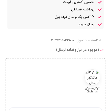
تضمین کمترین قیمت
پرداخت اقساطی
۳٪ کش بک و شارژ کیف پول
ارسال سریع
شناسه محصول:
3373010221000
(موجود در انبار و آماده ارسال)
کوکتل مانیکور
مدل Circle