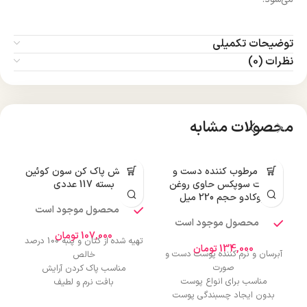
توضیحات تکمیلی
نظرات (0)
محصولات مشابه
کرم مرطوب کننده دست و
پد آرایش پاک کن سون کوئین
صورت سوپکس حاوی روغن
بسته 117 عددی
آووکادو حجم 220 میل
محصول موجود است
محصول موجود است
107,000
تومان
تهیه شده از کتان و پنبه 100 درصد
134,000
تومان
آبرسان و نرم کننده پوست دست و
خالص
صورت
مناسب پاک کردن آرایش
مناسب برای انواع پوست
بافت نرم و لطیف
بدون ایجاد چسبندگی پوست
دارای دور دوخت