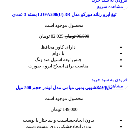
به سبد خرید
ده سریع
غ ابرو زنانه دورکو مدل LDFA200(U)-3B بسته 3 عددی
محصول موجود است
96,500
تومان
82,025
تومان
دارای کاور محافظ
با دوام
جنس تیغه استیل ضد زنگ
مناسب برای اصلاح ابرو ، صورت
به سبد خرید
ده سریع
مایع دستشویی پمپی میامی مدل لوندر حجم 500 میل
محصول موجود است
149,000
تومان
بدون ایجادحساسیت و ساختار با پوست
بدون ایچادخشکی روی پوست دست