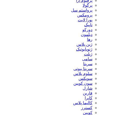
پرفیوم آرا
پرگولا
پرواستم سل
پرومکس
پورا لایت
تاپیک
دورکو
دیلمون
رها
ژبن پلاس
ژنوبایوتیک
ژیلت
سامی
سریتا
سریتا بیوتی
سلوم پلاس
سوپکس
سون کویین
شارل
فاربن
کاپرا
کالیما پلاس
کسترز
کویین