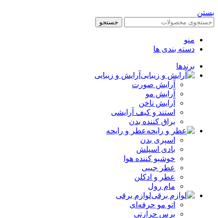
جستجو
منو
دسته بندی ها
برندها
آرایش و زیبایی
آرایش صورت
آرایش مو
آرایش ناخن
استند و کیف آرایشی
براق کننده بدن
عطر و رایحه
اسپری بدن
بادی اسپلش
خوشبو کننده هوا
عطر جیبی
عطر و ادکلن
مام رول
لوازم برقی
اتو مو حرفه‌ای
برس حرارتی