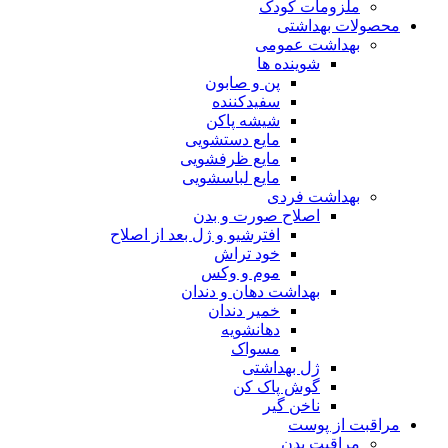
ملزومات کودک
محصولات بهداشتی
بهداشت عمومی
شوینده ها
پن و صابون
سفیدکننده
شیشه پاکن
مایع دستشویی
مایع ظرفشویی
مایع لباسشویی
بهداشت فردی
اصلاح صورت و بدن
افترشیو و ژل بعد از اصلاح
خود تراش
موم و وکس
بهداشت دهان و دندان
خمیر دندان
دهانشویه
مسواک
ژل بهداشتی
گوش پاک کن
ناخن گیر
مراقبت از پوست
مراقبت بدن