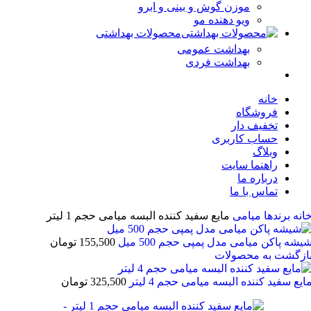
موزن گوش و بینی و ابرو
ویو دهنده مو
محصولات بهداشتی
بهداشت عمومی
بهداشت فردی
خانه
فروشگاه
تخفیف دار
حساب کاربری
وبلاگ
راهنما سایت
درباره ما
تماس با ما
دها
میامی
مایع سفید کننده البسه میامی حجم 1 لیتر
ن میامی مدل پمپی حجم 500 میل
155,500
تومان
 به محصولات
د کننده البسه میامی حجم 4 لیتر
325,500
تومان