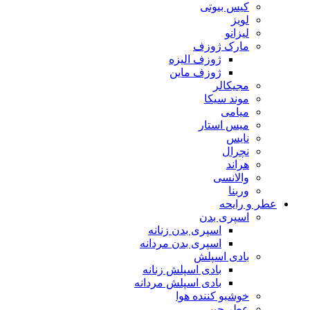
کیس بیوتی
لویز
لیزانو
مارک ژوزف
ژوزف الیزه
ژوزف ماین
مجیکالر
موند سیکا
میامی
میس استار
نایس
نچرال
هراند
والانسی
وربنا
عطر و رایحه
اسپری بدن
اسپری بدن زنانه
اسپری بدن مردانه
بادی اسپلش
بادی اسپلش زنانه
بادی اسپلش مردانه
خوشبو کننده هوا
عطر جیبی