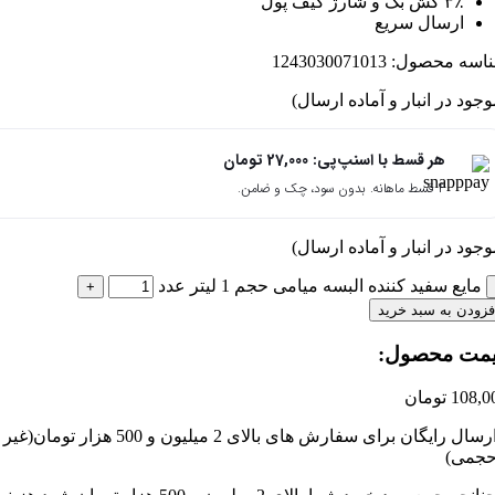
ال سریع
حصول:
1243030071013
 انبار و آماده ارسال)
ر قسط با اسنپ‌پی:
27,000
تومان
ماهانه. بدون سود، چک و ضامن.
 انبار و آماده ارسال)
ید کننده البسه میامی حجم 1 لیتر عدد
 سبد خرید
حصول:​
ومان
ارسال رایگان برای سفارش های بالای 2 میلیون و 500 هزار تومان(غیر