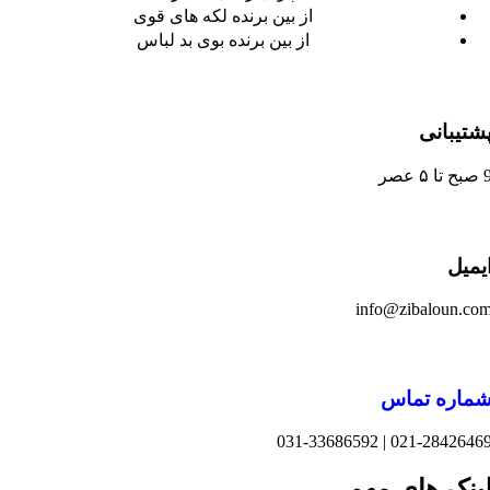
از بین برنده لکه های قوی
از بین برنده بوی بد لباس
نی
info@zibal
 تماس
021-28426469 
های مهم