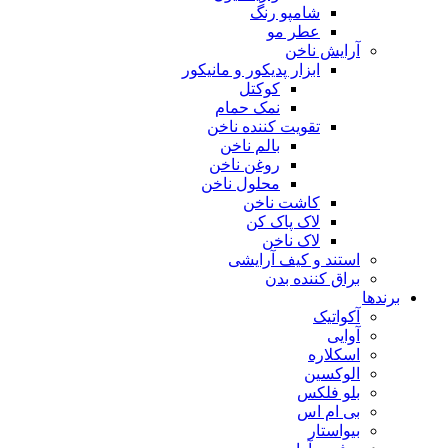
شامپو رنگ
عطر مو
آرایش ناخن
ابزار پدیکور و مانیکور
کوکتل
نمک حمام
تقویت کننده ناخن
بالم ناخن
روغن ناخن
محلول ناخن
کاشت ناخن
لاک پاک کن
لاک ناخن
استند و کیف آرایشی
براق کننده بدن
برندها
آکواتیک
آوایی
اسکلاره
الوکسین
بلو فلکس
بی ام اس
بیواستار