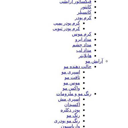
فیکساتور آرایشی
کانتور
کانسیلر
کرم پودر
کرم پودر پمپی
کرم پودر تیوپی
کرم موس
مداد ابرو
مداد چشم
مداد لب
هایلایتر
آرایش مو
حالت دهنده مو
اسپری مو
تافت مو
موس مو
واکس مو
رنگ مو و ملزومات
اسپری مش
اکسیدان
پودر دکلره
رنگ مو
رنگ مو پودری
واریاسیون