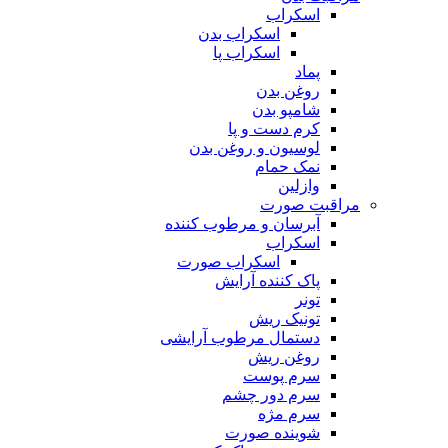
اسکراب
اسکراب بدن
اسکراب پا
پماد
روغن بدن
شامپو بدن
کرم دست و پا
لوسیون و روغن بدن
نمک حمام
وازلین
مراقبت صورت
آبرسان و مرطوب کننده
اسکراب
اسکراب صورت
پاک کننده آرایش
تونر
تونیک ریش
دستمال مرطوب آرایشی
روغن ریش
سرم پوست
سرم دور چشم
سرم مژه
شوینده صورت