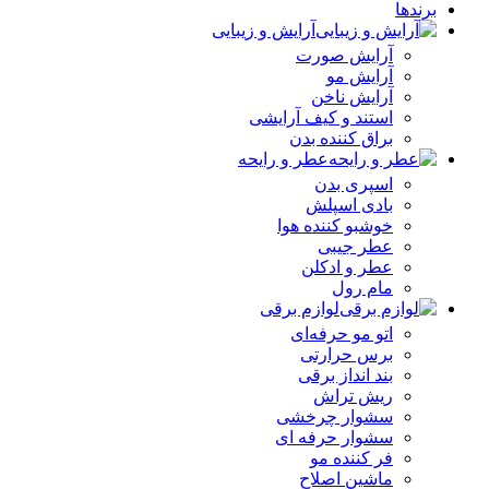
برندها
آرایش و زیبایی
آرایش صورت
آرایش مو
آرایش ناخن
استند و کیف آرایشی
براق کننده بدن
عطر و رایحه
اسپری بدن
بادی اسپلش
خوشبو کننده هوا
عطر جیبی
عطر و ادکلن
مام رول
لوازم برقی
اتو مو حرفه‌ای
برس حرارتی
بند انداز برقی
ریش تراش
سشوار چرخشی
سشوار حرفه ای
فر کننده‌ مو
ماشین اصلاح