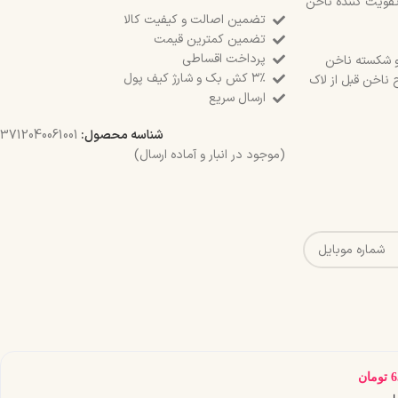
قویت کننده ناخن
تضمین اصالت و کیفیت کالا
تضمین کمترین قیمت
پرداخت اقساطی
و شکسته ناخن
۳٪ کش بک و شارژ کیف پول
اخن قبل از لاک
ارسال سریع
شناسه محصول:
3712040061001
(موجود در انبار و آماده ارسال)
6
تومان