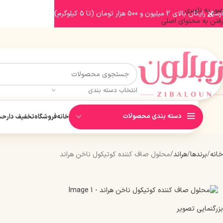
عبور به ناوبری
ارسال رایگان بالای 2 میلیون و 500 هزار تومان (تا 5 کیلوگرم)
رفتن به محتوای اصلی
انتخاب دسته بندی
دسته بندی محصولات
خانه
فروشگاه
تخفیف دار
حسا
خانه
برندها
هراند
محلول صاف کننده کوتیکول ناخن هراند
بزرگنمایی تصویر