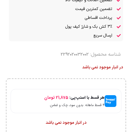
تضمین اصالت و کیفیت کالا
تضمین کمترین قیمت
پرداخت اقساطی
۳٪ کش بک و شارژ کیف پول
ارسال سریع
شناسه محصول:
2292020032002
در انبار موجود نمی باشد
هر قسط با اسنپ‌پی:
21,875
تومان
۴ قسط ماهانه. بدون سود، چک و ضامن.
در انبار موجود نمی باشد