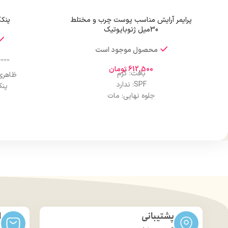
پرایمر آرایش مناسب پوست چرب و مختلط
پنکک
30میل ژنوبایوتیک
محصول موجود است
,000
612,500
تومان
بافت: کرم
ظاهری 
SPF: ندارد
پنک
جلوه نهایی: مات
مناسب نوع پوست: پوست چرب و مختلط
استفا
پوشانندگی: مات
کنترل چر
چربی: ندارد
ضد آب: نیست
انتخابی
ترکیبات موثر: روغن آووکادو و ویتامین E
مات‌
کاربرد: استفاده روزانه، مهمانی
لوکس
حجم: 30 میلی لیتر
آرای
نوع محفظه نگهدارنده: تیوپی
کنترل چر
برند: ژنو بایوتیک
کشور مبدا برند: ایران
زیبایی و
پشتیبانی
ا