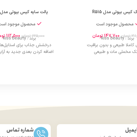
 کیس بیوتی مدل R515
پالت سایه کیس بیوتی مدل R72
محصول موجود است
محصول موجود است
147,700
تومان
112,500
توم
211
تومان
225,000
تومان
برند : kiss beauty
برند : kiss beauty
کاملا طبیعی و بدون براقیت
درخشش جذاب برای استایل‌ه
ک مخملی مات و طبیعی
اضافه کردن بعدی جدید به آر
پوشش دهی بالایی
نرم، آسان برای بلند شدن و بدون 
ده با فوم خیس و فوم خشک
رنگ‌های غنی و یکدست با یک بار
بی، تثبیت آرایش، ظاهری شیک
ماندگاری تمام‌روزه بدون نیاز ب
کوچک، سبک، پرکاربرد
طراحی لوکس و قابل حمل برای است
 ایده‌آل برای آرایشی حرفه‌ای
مکان
کننده قوی، آرایشی بادوام
از مبتدی‌ها تا آرایشگران حرف
، کاربردی، همراه همیشگی
از تُن‌های خنثی تا رنگ‌های جسورا
شی طبیعی، پوستی بی‌نقص
قابل استفاده برای چشم، هایلایت 
بی، تثبیت آرایش، ظاهری شیک
امکان ایجاد بی‌نهایت ترکیب و
کوچک اما پرکاربرد
برای هر موقعیت، از روز تا
 مراقبت از پوست در یک محصول
یمیل
شماره تماس