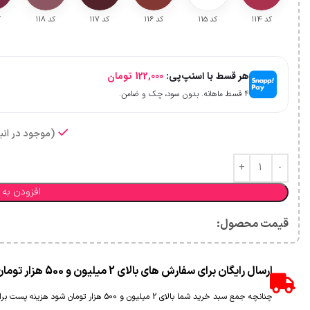
کد ۱14
کد ۱15
کد ۱16
کد ۱17
کد ۱18
ک
هر قسط با اسنپ‌پی:
122,000
تومان
۴ قسط ماهانه. بدون سود، چک و ضامن.
(موجود در انبا
افزودن به 
قیمت محصول:​
ارسال رایگان برای سفارش های بالای 2 میلیون و 500 هزار تومان(غیر حجمی)
چنانچه جمع سبد خرید شما بالای 2 میلیون و 500 هزار تومان شود هزینه پست برای شما به صورت رایگان محاسبه خواهد شد.