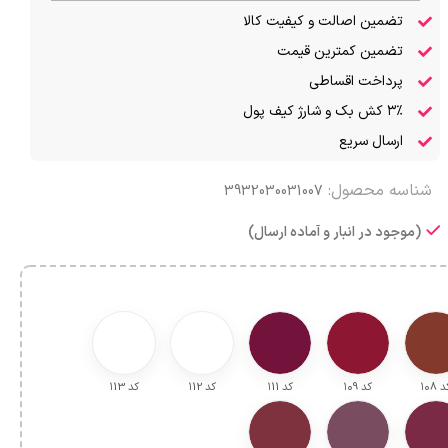
تضمین اصالت و کیفیت کالا
تضمین کمترین قیمت
پرداخت اقساطی
۳٪ کش بک و شارژ کیف پول
ارسال سریع
شناسه محصول:
3932030031007
(موجود در انبار و آماده ارسال)
 ۱۰8
کد ۱۰9
کد ۱11
کد ۱12
کد ۱13