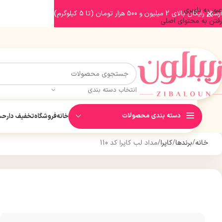
عبور به ناوبری
ارسال رایگان بالای 2 میلیون و 500 هزار تومان (تا 5 کیلوگرم)
رفتن به محتوای اصلی
انتخاب دسته بندی
دسته بندی محصولات
خانه
فروشگاه
تخفیف دار
حسا
خانه
برندها
کاپرا
مداد لب کاپرا کد 110