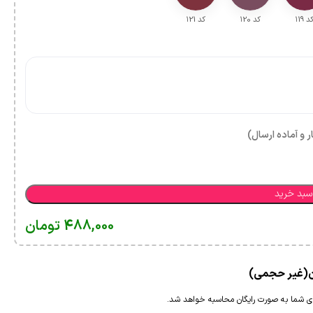
د ۱19
کد ۱20
کد ۱21
ر و آماده ارسال)
سبد خرید
488,000
تومان