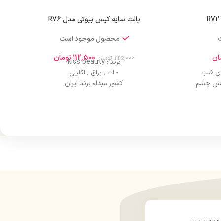
پالت سایه کیس بیوتی مدل R76
محصول موجود است
ان
112,500
تومان
225,000
تومان
برند : kiss beauty
ای شب
مات , براق , اکلیلی
ایش چشم
کشور مبداء برند ایران
پوسته‌ شدن
صادر کننده مجوز سازمان غذا و دارو
 استفاده
ماندگاری و دوام بسیار طولانی
ه ترمیم
اثرگذاری عالی
فاده در هر
دارای هولوگرام اصالت کالا
ایجاد درخشندگی و تلالو خاص بر روی پوست
ه‌ای
پوششدهی یک دست
نه و پررنگ
بافت نرم و سبک
و کانتور
عدم پخش شدن در اطراف چشم
 استایل
حاوی مواد مرطوب کننده و محافظ پوست چشم
 شب
مناسب برای افراد حرفهای
مناسب برای چشمان حساس
مورد تایید متخصصان پوست