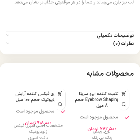
لب نیز یاری می‌رساند و شما را در هر موقعیتی جذاب‌تر نشان می‌دهد.
توضیحات تکمیلی
نظرات (0)
محصولات مشابه
ژل تثبیت کننده ابرو سریتا
اسپری فیکس کننده آرایش
پ
مدل Eyebrow Shaping حجم
ژنوبایوتیک حجم 100 میل
8 میل
محصول موجود است
محصول موجود است
0
918,000
تومان
مشخصات اصلی اسپری فیکس
572,500
تومان
نوع: ریملی
ژنوبایوتیک
رنگ: بی رنگ
بافت: اسپری