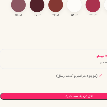
کد ۱14
کد ۱15
کد ۱16
کد ۱17
کد ۱18
1
تومان
(موجود در انبار و آماده ارسال)
افزودن به سبد خرید