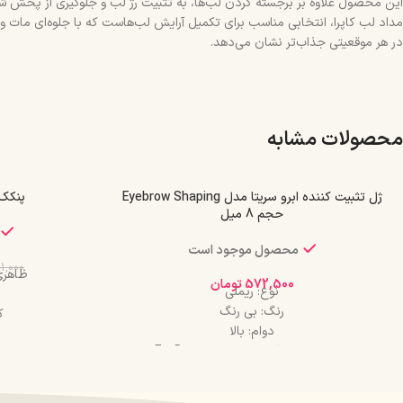
این محصول علاوه بر برجسته کردن لب‌ها، به تثبیت رژ لب و جلوگیری از پخش شد
مداد لب کاپرا، انتخابی مناسب برای تکمیل آرایش لب‌هاست که با جلوه‌ای مات و دو
در هر موقعیتی جذاب‌تر نشان می‌دهد.
محصولات مشابه
ژل تثبیت کننده ابرو سریتا مدل Eyebrow Shaping
پنکک 
حجم 8 میل
محصول موجود است
11,000
ظاهری
572,500
تومان
نوع: ریملی
رنگ: بی رنگ
کو
دوام: بالا
ترکیبات موثر: آلوئه ورا، ویتامین B5 و E
ماندگاری ط
کاربرد: استفاده روزانه، مهمانی، گریم تخصصی
ماندگاری: 24 ساعته