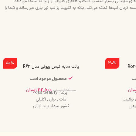
های مهمانی بسیار مناسب است و ظاهری طبیعی و زیبا به لب‌ها می‌دهد.
سته کردن لب‌ها کمک می‌کند، بلکه به تثبیت رژ لب نیز یاری می‌رساند و شما را
50%
30%
پالت سایه کیس بیوتی مدل R62
ت
محصول موجود است
مان
112,500
تومان
225,000
تومان
برند : kiss beauty
براقیت
مات , براق , اکلیلی
یعی
کشور مبداء برند ایران
صادر کننده مجوز سازمان غذا و دارو
وم خشک
ماندگاری و دوام بسیار طولانی
اهری شیک
اثرگذاری عالی
د
دارای هولوگرام اصالت کالا