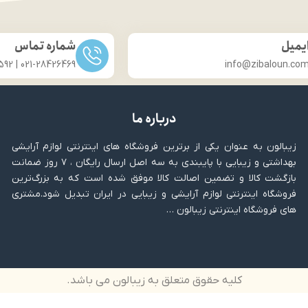
تفاده به صورت خشک و مرطوب
انتخابی ایده‌آل برای آرایشی 
مناسب انواع پوست
مات‌کننده قوی، آرایشی با
تنوع رنگ بالا
لوکس، کاربردی، همراه ه
یمیل
شماره تماس
ار با پوست های حساس
آرایشی طبیعی، پوستی بی
021-28426469 | 031-33686592
info@zibaloun.co
دارای آینه
کنترل چربی، تثبیت آرایش، ظ
 کاپریکا پیلینگ تری گلیسیرید
کوچک اما پرکاربرد
آبرسان پوست
زیبایی و مراقبت از پوست در
 تایید متخصصان پوست
درباره ما
زیبالون به عنوان یکی از برترین فروشگاه های اینترنتی لوازم آرایشی
بهداشتی و زیبایی با پایبندی به سه اصل ارسال رایگان ، ۷ روز ضمانت
بازگشت کالا و تضمین اصالت کالا موفق شده است که به بزرگ‌ترین
فروشگاه اینترنتی لوازم آرایشی و زیبایی در ایران تبدیل شود.مشتری
های فروشگاه اینترنتی زیبالون …
کلیه حقوق متعلق به زیبالون می باشد.