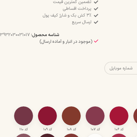
تضمین کمترین قیمت
پرداخت اقساطی
۳٪ کش بک و شارژ کیف پول
ارسال سریع
شناسه محصول:
3932030031017
(موجود در انبار و آماده ارسال)
کد ۱۰6
کد ۱۰7
کد ۱۰8
کد ۱۰9
کد ۱10