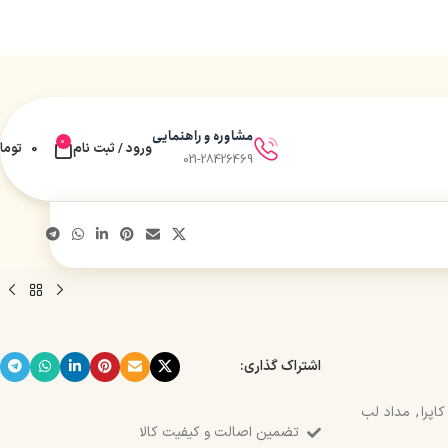
مشاوره و راهنمایی
0
ورود / ثبت نام
0
توما
021-28426469
اشتراک گذاری:
کاپرا
,
مداد لب
تضمین اصالت و کیفیت کالا