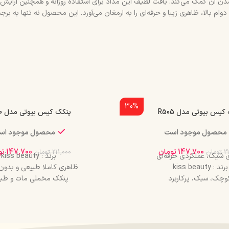
ن آن کمک می‌کند. بافت لطیف این مداد برای استفاده روزانه و همچنین آرایش‌
ام بالا، ظاهری زیبا و حرفه‌ای را به ارمغان می‌آورد. این محصول نه تنها به برج
30%
کیس بیوتی مدل R505
پنکک کیس بیوتی مدل R520
محصول موجود است
محصول موجود اس
147,700
تومان
147,700
تو
2
تومان
211,000
تومان
 شیک، عملکردی حرفه‌ای
برند : kiss beauty
برند : kiss beauty
ظاهری کاملا طبیعی و بدون 
چک، سبک، پرکاربرد
پنکک مخملی مات و طب
پوشش دهی کامل
پوشش دهی بالایی
ولانیکاملا طبیعی و تاثیرگذار
استفاده با فوم خیس و ف
فاقد چربی
کنترل چربی، تثبیت آرایش، ظ
خاصیت ضد آب
کوچک، سبک، پرکاربر