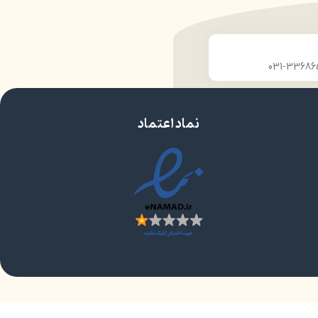
حرفه‌ای
ایجاد درخشندگی و تلالو خاص بر روی پوست
دوام
پوششدهی یک دست
میشگی
بافت نرم و سبک
‌نقص
عدم پخش شدن در اطراف چشم
اهری شیک
حاوی مواد مرطوب کننده و محافظ پوست چشم
مناسب برای افراد حرفهای
 یک محصول
مناسب برای چشمان حساس
مورد تایید متخصصان پوست
نماد اعتماد
دارای آینه