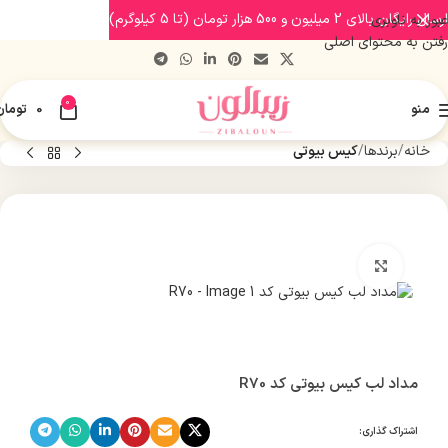
ارسال رایگان بالای 2 میلیون و 500 هزار تومان (تا 5 کیلوگرم)
عبور به ناوبری
رفتن به محتوای اصلی
0
منو
0
تومان
خانه
برندها
کیس بیوتی
بزرگنمایی تصویر
مداد لب کیس بیوتی کد R70
اشتراک گذاری: