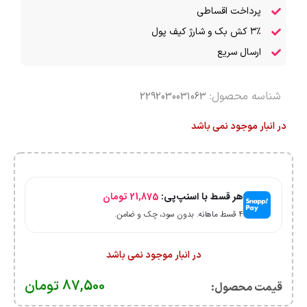
پرداخت اقساطی
۳٪ کش بک و شارژ کیف پول
ارسال سریع
شناسه محصول:
2292030031063
در انبار موجود نمی باشد
هر قسط با اسنپ‌پی:
21,875
تومان
۴ قسط ماهانه. بدون سود، چک و ضامن.
در انبار موجود نمی باشد
87,500
تومان
قیمت محصول:​