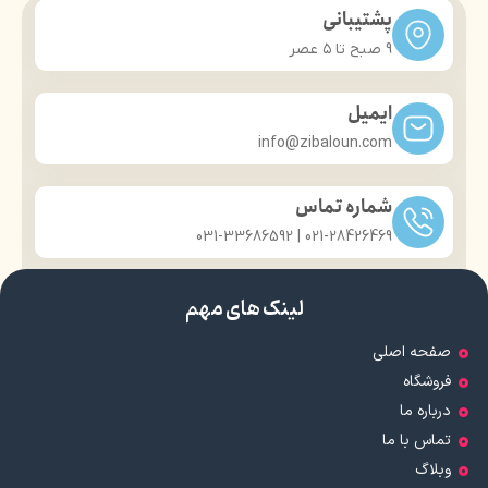
پشتیبانی
حجم: 100 میلی لیتر
سازگار با پوست های حساس
نوع محفظه نگهدارنده: اسپری
دارای آینه
9 صبح تا ۵ عصر
شیشه ای
دارای روغن کاپریکا پیلینگ تری
برند: ژنوبایوتیک
گلیسیرید
کشور مبدا برند: ایران
آبرسان پوست
ایمیل
مورد تایید متخصصان پوست
info@zibaloun.com
شماره تماس
021-28426469 | 031-33686592
لینک های مهم
صفحه اصلی
فروشگاه
درباره ما
تماس با ما
وبلاگ