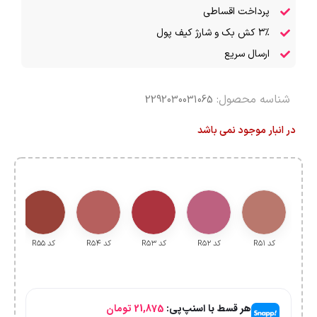
پرداخت اقساطی
۳٪ کش بک و شارژ کیف پول
ارسال سریع
شناسه محصول:
2292030031065
در انبار موجود نمی باشد
کد R۵۱
کد R۵۲
کد R۵۳
کد R۵۴
کد R۵۵
هر قسط با اسنپ‌پی:
21,875
تومان