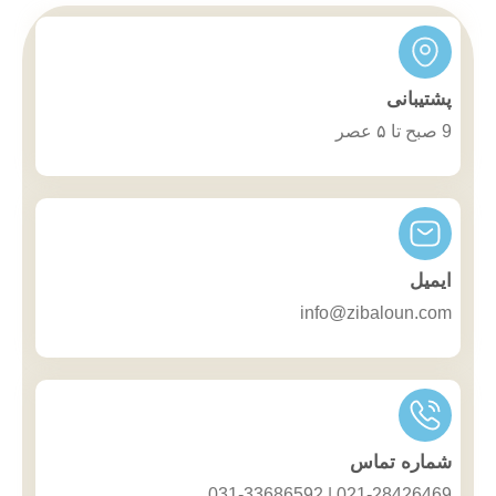
پشتیبانی
9 صبح تا ۵ عصر
ایمیل
info@zibaloun.com
شماره تماس
021-28426469 | 031-33686592