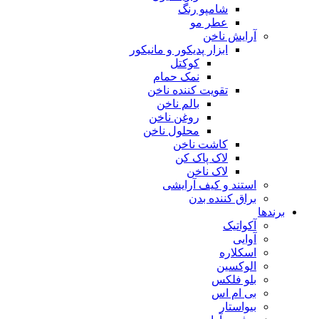
شامپو رنگ
عطر مو
آرایش ناخن
ابزار پدیکور و مانیکور
کوکتل
نمک حمام
تقویت کننده ناخن
بالم ناخن
روغن ناخن
محلول ناخن
کاشت ناخن
لاک پاک کن
لاک ناخن
استند و کیف آرایشی
براق کننده بدن
برندها
آکواتیک
آوایی
اسکلاره
الوکسین
بلو فلکس
بی ام اس
بیواستار