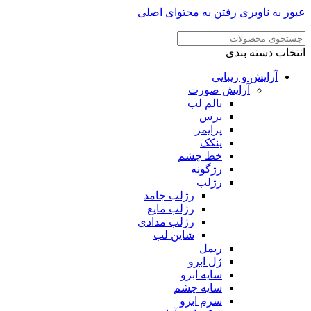
ر به ناوبری
رفتن به محتوای اصلی
خاب دسته بندی
آرایش و زیبایی
آرایش صورت
بالم لب
برس
پرایمر
پنکک
خط چشم
رژگونه
رژلب
رژلب جامد
رژلب مایع
رژلب مدادی
شاین لب
ریمل
ژل ابرو
سایه ابرو
سایه چشم
سرم ابرو