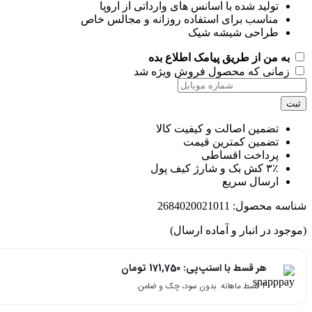
تولید شده با اسانس‌ های وارداتی از اروپا
مناسب برای استفاده روزانه و مجالس خاص
طراحی شیشه شیک
به من از طریق پیامک اطلاع بده
زمانی که محصول فروش ویژه شد
ت
تضمین اصالت و کیفیت کالا
تضمین کمترین قیمت
پرداخت اقساطی
۳٪ کش بک و شارژ کیف پول
ارسال سریع
اسه محصول:
2684020021011
جود در انبار و آماده ارسال)
هر قسط با اسنپ‌پی:
171,750
تومان
۴ قسط ماهانه. بدون سود، چک و ضامن.