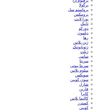
پرفیوم آرا
پرگولا
پرواستم سل
پرومکس
پورا لایت
تاپیک
دورکو
دیلمون
رها
ژبن پلاس
ژنوبایوتیک
ژیلت
سامی
سریتا
سریتا بیوتی
سلوم پلاس
سوپکس
سون کویین
شارل
فاربن
کاپرا
کالیما پلاس
کسترز
کویین