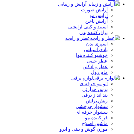
آرایش و زیبایی
آرایش صورت
آرایش مو
آرایش ناخن
استند و کیف آرایشی
براق کننده بدن
عطر و رایحه
اسپری بدن
بادی اسپلش
خوشبو کننده هوا
عطر جیبی
عطر و ادکلن
مام رول
لوازم برقی
اتو مو حرفه‌ای
برس حرارتی
بند انداز برقی
ریش تراش
سشوار چرخشی
سشوار حرفه ای
فر کننده‌ مو
ماشین اصلاح
موزن گوش و بینی و ابرو