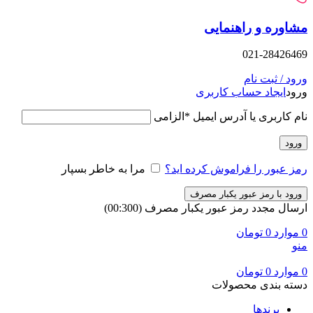
وره و راهنمایی
021-28426
د / ثبت نام
د
ایجاد حساب کاربری
 کاربری یا آدرس ایمیل
*
الزامی
ود
 عبور را فراموش کرده اید؟
مرا به خاطر بسپار
ود با رمز عبور یکبار مصرف
ال مجدد رمز عبور یکبار مصرف
(00:
300
)
وارد
0
تومان
وارد
0
تومان
ه بندی محصولات
برندها