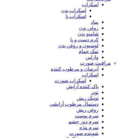
اسکراب
اسکراب بدن
اسکراب پا
پماد
روغن بدن
شامپو بدن
کرم دست و پا
لوسیون و روغن بدن
نمک حمام
وازلین
مراقبت صورت
آبرسان و مرطوب کننده
اسکراب
اسکراب صورت
پاک کننده آرایش
تونر
تونیک ریش
دستمال مرطوب آرایشی
روغن ریش
سرم پوست
سرم دور چشم
سرم مژه
شوینده صورت