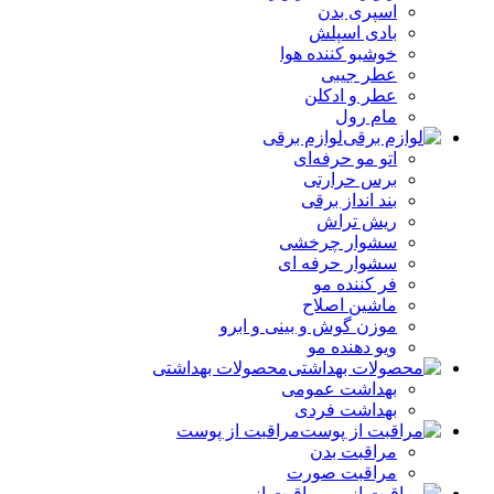
اسپری بدن
بادی اسپلش
خوشبو کننده هوا
عطر جیبی
عطر و ادکلن
مام رول
لوازم برقی
اتو مو حرفه‌ای
برس حرارتی
بند انداز برقی
ریش تراش
سشوار چرخشی
سشوار حرفه ای
فر کننده‌ مو
ماشین اصلاح
موزن گوش و بینی و ابرو
ویو دهنده مو
محصولات بهداشتی
بهداشت عمومی
بهداشت فردی
مراقبت از پوست
مراقبت بدن
مراقبت صورت
مراقبت از مو