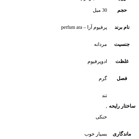
حجم
30 میل
نام برند
پرفیوم آرا – perfum ara
جنسیت
مردانه
غلظت
ادوپرفیوم
فصل
گرم
تند
ختار رایحه
,
خنکی
اندگاری
بسیار خوب