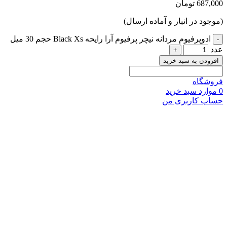
687,
تومان
جود در انبار و آماده ارسال)
ادوپرفیوم مردانه نیچر پرفیوم آرا رایحه Black Xs حجم 30 میل
زودن به سبد خرید
شگاه
وارد
سبد خرید
ب کاربری من