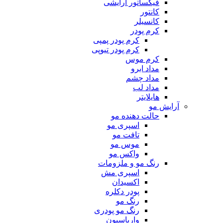
فیکساتور آرایشی
کانتور
کانسیلر
کرم پودر
کرم پودر پمپی
کرم پودر تیوپی
کرم موس
مداد ابرو
مداد چشم
مداد لب
هایلایتر
آرایش مو
حالت دهنده مو
اسپری مو
تافت مو
موس مو
واکس مو
رنگ مو و ملزومات
اسپری مش
اکسیدان
پودر دکلره
رنگ مو
رنگ مو پودری
واریاسیون