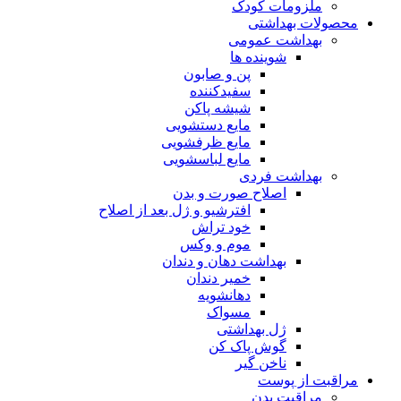
ملزومات کودک
محصولات بهداشتی
بهداشت عمومی
شوینده ها
پن و صابون
سفیدکننده
شیشه پاکن
مایع دستشویی
مایع ظرفشویی
مایع لباسشویی
بهداشت فردی
اصلاح صورت و بدن
افترشیو و ژل بعد از اصلاح
خود تراش
موم و وکس
بهداشت دهان و دندان
خمیر دندان
دهانشویه
مسواک
ژل بهداشتی
گوش پاک کن
ناخن گیر
مراقبت از پوست
مراقبت بدن