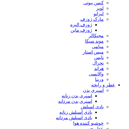
کیس بیوتی
لویز
لیزانو
مارک ژوزف
ژوزف الیزه
ژوزف ماین
مجیکالر
موند سیکا
میامی
میس استار
نایس
نچرال
هراند
والانسی
وربنا
عطر و رایحه
اسپری بدن
اسپری بدن زنانه
اسپری بدن مردانه
بادی اسپلش
بادی اسپلش زنانه
بادی اسپلش مردانه
خوشبو کننده هوا
عطر جیبی