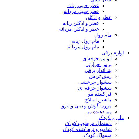
عطر جیبی زنانه
عطر جیبی مردانه
عطر و ادکلن
عطر و ادکلن زنانه
عطر و ادکلن مردانه
مام رول
مام رول زنانه
مام رول مردانه
لوازم برقی
اتو مو حرفه‌ای
برس حرارتی
بند انداز برقی
ریش تراش
سشوار چرخشی
سشوار حرفه ای
فر کننده‌ مو
ماشین اصلاح
موزن گوش و بینی و ابرو
ویو دهنده مو
مادر و کودک
دستمال مرطوب کودک
شامپو و نرم کننده کودک
مسواک کودک