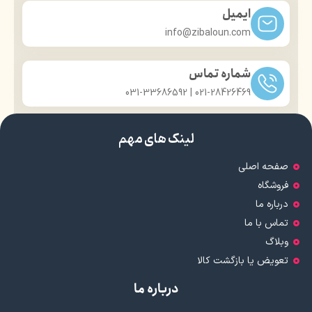
ایمیل
info@zibaloun.com
شماره تماس
021-28426469 | 031-33686592
لینک های مهم
صفحه اصلی
فروشگاه
درباره ما
تماس با ما
وبلاگ
تعویض یا بازگشت کالا
درباره ما