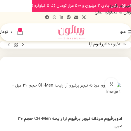
ارسال رایگان بالای 2 میلیون و 500 هزار تومان (تا 5 کیلوگرم)
عبور به ناوبری
رفتن به محتوای اصلی
0
منو
0
تومان
خانه
برندها
پرفیوم آرا
بزرگنمایی تصویر
ادوپرفیوم مردانه نیچر پرفیوم آرا رایحه CH-Men حجم 30
میل