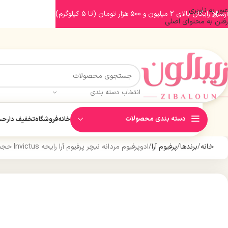
عبور به ناوبری
ارسال رایگان بالای 2 میلیون و 500 هزار تومان (تا 5 کیلوگرم)
رفتن به محتوای اصلی
انتخاب دسته بندی
دسته بندی محصولات
خانه
فروشگاه
تخفیف دار
حسا
خانه
برندها
پرفیوم آرا
ادوپرفیوم مردانه نیچر پرفیوم آرا رایحه Invictus حجم 100 میل