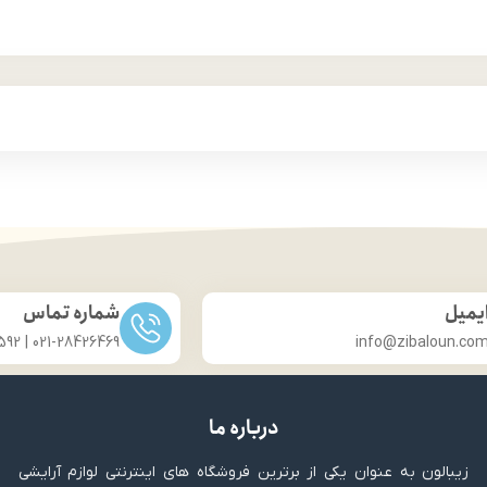
یمیل
شماره تماس
021-28426469 | 031-33686592
info@zibaloun.co
درباره ما
زیبالون به عنوان یکی از برترین فروشگاه های اینترنتی لوازم آرایشی