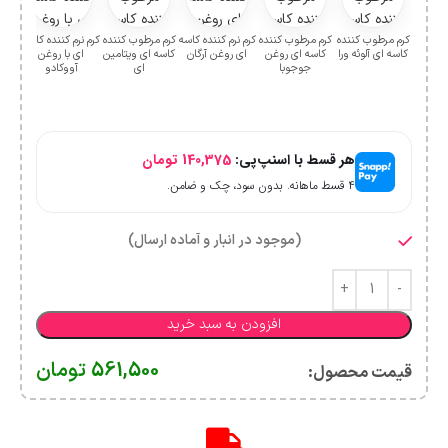
کرم مرطوب کننده
کرم مرطوب کننده
کرم نرم کننده کاسه
کرم مرطوب کننده
کرم نرم کننده کاسه
کرم م
کاسه ای آلوئه ورا
کاسه ای روغن
ای روغن آرگان
کاسه ای ویتامین
ای با روغن
کاسه
جوجوبا
ای
آووکادو
هر قسط با اسنپ‌پی:
140,375
تومان
۴ قسط ماهانه. بدون سود، چک و ضامن.
(موجود در انبار و آماده ارسال)
افزودن به سبد خرید
561,500
تومان
قیمت محصول:​