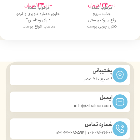
134,000
تومان
134,000
تومان
مرطوب کننده
مرطوب کننده
جذب سریع
حاوی عصاره بلوبری و لیمو
رفع چروک پوستی
دارای ویتامینE
کنترل چربی پوست
مناسب انواع پوست
آبرسانی پوست
حجم 220 میل
حجم 220 میل
پشتیبانی
9 صبح تا ۵ عصر
ایمیل
info@zibaloun.com
شماره تماس
021-28426469 | 031-33686592