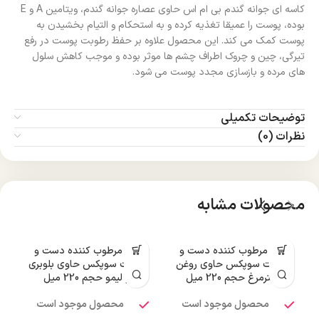
کاسه ای جوانه گندم بی ام اس حاوی عصاره جوانه گندم، ویتامین A و E
بوده، پوست را عمیقا تغذیه کرده و به استحکام و التیام بخشیدن به
پوست کمک می کند. این محصول علاوه بر حفظ رطوبت پوست در رفع
تیرگی، چین و چروک اطراف چشم ها موثر بوده و موجب کاهش سلول
های مرده و بازسازی مجدد پوست می شود.
توضیحات تکمیلی
نظرات (0)
محصولات مشابه
کرم مرطوب کننده دست و
کرم مرطوب کننده دست و
صورت سوپکس حاوی روغن
صورت سوپکس حاوی بلوبری
ر
شترمرغ حجم 220 میل
و لیمو حجم 220 میل
محصول موجود است
محصول موجود است