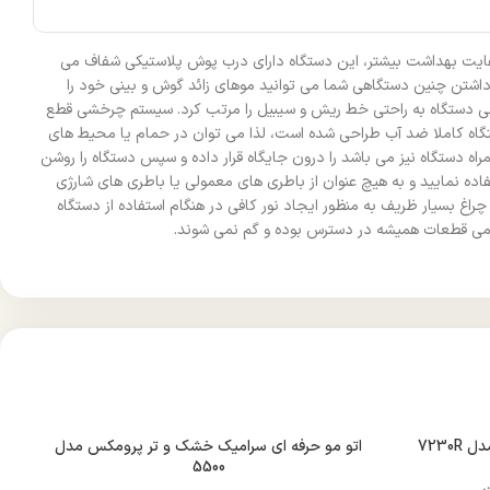
د همچنین جهت رعایت بهداشت بیشتر، این دستگاه دارای درب پوش پلاستیکی شفاف می
فاده می باشد. با داشتن چنین دستگاهی شما می توانید موهای زائد گوش و بینی خود را
اصلی دستگاه به راحتی خط ریش و سیبیل را مرتب کرد. سیستم چرخشی قطع
ستگاه کاملا ضد آب طراحی شده است، لذا می توان در حمام یا محیط های
استفاده کرد. استفاده از موزن گوش و بینی پرومکس مدل 3250T بسیار ساده است فقط کافیه باطری 1.5 ولتی که به همراه دستگاه نیز می باشد را درون جایگاه قرار داده و سپس دستگاه را روشن
فاده نمایید و به هیچ عنوان از باطری های معمولی یا باطری های شارژی
راغ بسیار ظریف به منظور ایجاد نور کافی در هنگام استفاده از دستگاه
 تمامی قطعات همیشه در دسترس بوده و گم نمی شوند.
7230
اتو مو حرفه ای سرامیک خشک و تر پرومکس مدل
5500