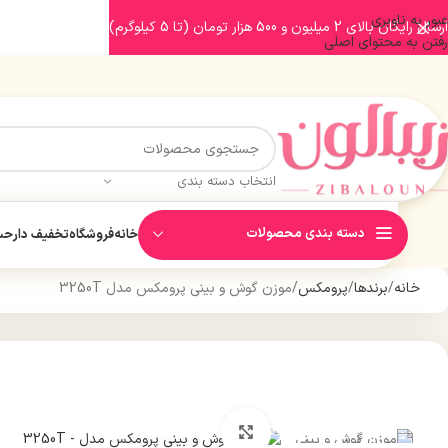
عبور به ناوبری
ارسال رایگان بالای 2 میلیون و 500 هزار تومان (تا 5 کیلوگرم)
رفتن به محتوای اصلی
انتخاب دسته بندی
دسته بندی محصولات
خانه
فروشگاه
تخفیف دار
حسا
خانه
برندها
پرومکس
موزن گوش و بینی پرومکس مدل 3250T
بزرگنمایی تصویر