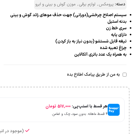
دسته:
پرومکس
,
لوازم برقی
,
موزن گوش و بینی و ابرو
سیستم اصلاح چرخشی(دورانی) جهت حذف موهای زائد گوش و بینی
بدنه استیل
سری خط زن
دارای پایه
تیغه قابل شستشو (بدون نیاز به باز کردن)
چراغ تعبیه شده
به همراه یک عدد باتری آلکالاین
به من از طریق پیامک اطلاع بده
هر قسط با اسنپ‌پی:
517,000
تومان
۴ قسط ماهانه. بدون سود، چک و ضامن.
(موجود در انبا