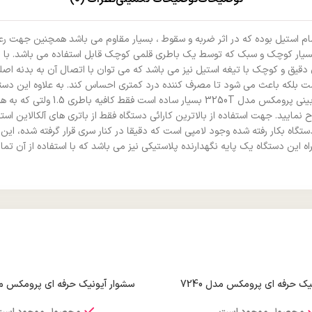
 طراحی بی نظیر، دارای بدنه تمام استیل بوده که در اثر ضربه و سقوط ، بسیار مقاوم می باش
ی پرومکس Promax مدل 3250T دستگاهی است بسیار کوچک و سبک که توسط یک باطری قلمی کوچک قابل است
 دقیق و کوچک با تیغه استیل نیز می باشد که می توان با اتصال آن به بدنه 
ه است بلکه باعث می شود تا مصرف کننده درد کمتری احساس کند. به علاوه این د
مرطوب دیگر با خیالی آسوده و راحت 
مایید. جهت استفاده از بالاترین کارائی دستگاه فقط از باتری های آلکالاین است
اه بکار رفته شده وجود لامپی است که دقیقا در کنار سری قرار گرفته شده، این چ
مراه این دستگاه یک پایه نگهدارنده پلاستیکی نیز می باشد که با استفاده از آن
ک حرفه ای پرومکس مدل 7240
سشوار آیونیک حرفه ای پرومکس مدل R