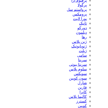
پرفیوم آرا
پرگولا
پرواستم سل
پرومکس
پورا لایت
تاپیک
دورکو
دیلمون
رها
ژبن پلاس
ژنوبایوتیک
ژیلت
سامی
سریتا
سریتا بیوتی
سلوم پلاس
سوپکس
سون کویین
شارل
فاربن
کاپرا
کالیما پلاس
کسترز
کویین