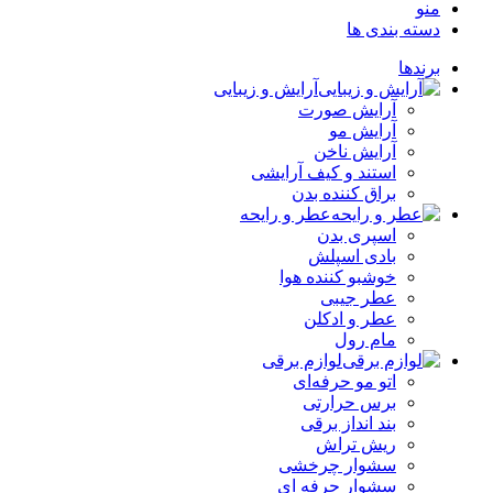
منو
دسته بندی ها
برندها
آرایش و زیبایی
آرایش صورت
آرایش مو
آرایش ناخن
استند و کیف آرایشی
براق کننده بدن
عطر و رایحه
اسپری بدن
بادی اسپلش
خوشبو کننده هوا
عطر جیبی
عطر و ادکلن
مام رول
لوازم برقی
اتو مو حرفه‌ای
برس حرارتی
بند انداز برقی
ریش تراش
سشوار چرخشی
سشوار حرفه ای