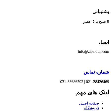
یبانی
یل
info@zibaloun.
اره تماس
021-28426469 | 031-33
نک های مهم
صفحه اصلی
فروشگاه