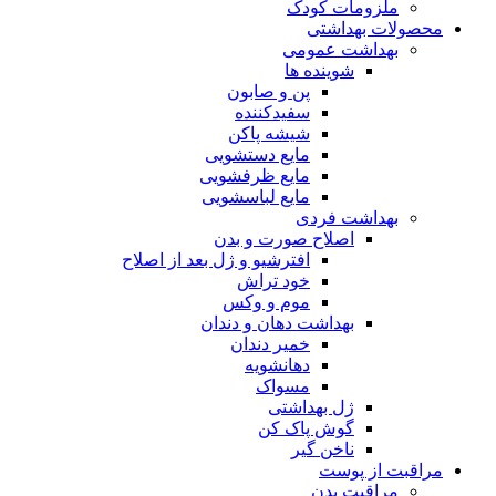
ملزومات کودک
محصولات بهداشتی
بهداشت عمومی
شوینده ها
پن و صابون
سفیدکننده
شیشه پاکن
مایع دستشویی
مایع ظرفشویی
مایع لباسشویی
بهداشت فردی
اصلاح صورت و بدن
افترشیو و ژل بعد از اصلاح
خود تراش
موم و وکس
بهداشت دهان و دندان
خمیر دندان
دهانشویه
مسواک
ژل بهداشتی
گوش پاک کن
ناخن گیر
مراقبت از پوست
مراقبت بدن