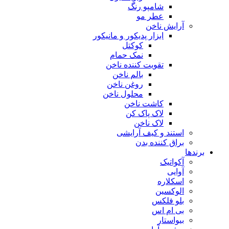
شامپو رنگ
عطر مو
آرایش ناخن
ابزار پدیکور و مانیکور
کوکتل
نمک حمام
تقویت کننده ناخن
بالم ناخن
روغن ناخن
محلول ناخن
کاشت ناخن
لاک پاک کن
لاک ناخن
استند و کیف آرایشی
براق کننده بدن
برندها
آکواتیک
آوایی
اسکلاره
الوکسین
بلو فلکس
بی ام اس
بیواستار