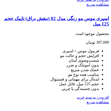
هده سریع
اسپری موس مو رنگی مدل 02 (بنفش براق) تاپیک حجم
یل
صول موجود است
307,
تومان
فرمول موس + اسپری
افزایش حجم و حالت مو
شست‌وشوی آسان
بدون آمونیاک و ضرر
خشک شدن سریع
مناسب همه نوع مو
ایده‌آل برای مهمانی و فستیوال
حجم 125 میل، قابل حمل
بدون چسبندگی یا چربی
ودن به سبد خرید
هده سریع