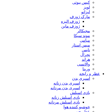
کیس بیوتی
لویز
لیزانو
مارک ژوزف
ژوزف الیزه
ژوزف ماین
مجیکالر
موند سیکا
میامی
میس استار
نایس
نچرال
هراند
والانسی
وربنا
عطر و رایحه
اسپری بدن
اسپری بدن زنانه
اسپری بدن مردانه
بادی اسپلش
بادی اسپلش زنانه
بادی اسپلش مردانه
خوشبو کننده هوا
عطر جیبی