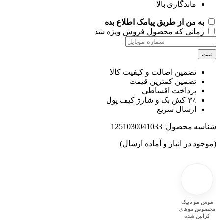
ماندگاری بالا
به من از طریق پیامک اطلاع بده
زمانی که محصول فروش ویژه شد
ت
تضمین اصالت و کیفیت کالا
تضمین کمترین قیمت
پرداخت اقساطی
۳٪ کش بک و شارژ کیف پول
ارسال سریع
اسه محصول:
1251030041033
جود در انبار و آماده ارسال)
 مو تاپیک
وص موهای
راتین شده