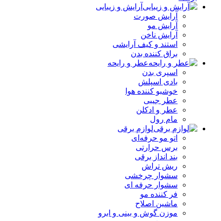
آرایش و زیبایی
آرایش صورت
آرایش مو
آرایش ناخن
استند و کیف آرایشی
براق کننده بدن
عطر و رایحه
اسپری بدن
بادی اسپلش
خوشبو کننده هوا
عطر جیبی
عطر و ادکلن
مام رول
لوازم برقی
اتو مو حرفه‌ای
برس حرارتی
بند انداز برقی
ریش تراش
سشوار چرخشی
سشوار حرفه ای
فر کننده‌ مو
ماشین اصلاح
موزن گوش و بینی و ابرو