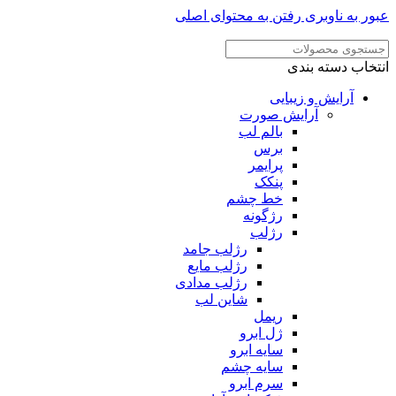
ر به ناوبری
رفتن به محتوای اصلی
خاب دسته بندی
آرایش و زیبایی
آرایش صورت
بالم لب
برس
پرایمر
پنکک
خط چشم
رژگونه
رژلب
رژلب جامد
رژلب مایع
رژلب مدادی
شاین لب
ریمل
ژل ابرو
سایه ابرو
سایه چشم
سرم ابرو