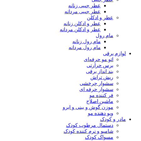
عطر جیبی زنانه
عطر جیبی مردانه
عطر و ادکلن
عطر و ادکلن زنانه
عطر و ادکلن مردانه
مام رول
مام رول زنانه
مام رول مردانه
لوازم برقی
اتو مو حرفه‌ای
برس حرارتی
بند انداز برقی
ریش تراش
سشوار چرخشی
سشوار حرفه ای
فر کننده‌ مو
ماشین اصلاح
موزن گوش و بینی و ابرو
ویو دهنده مو
مادر و کودک
دستمال مرطوب کودک
شامپو و نرم کننده کودک
مسواک کودک