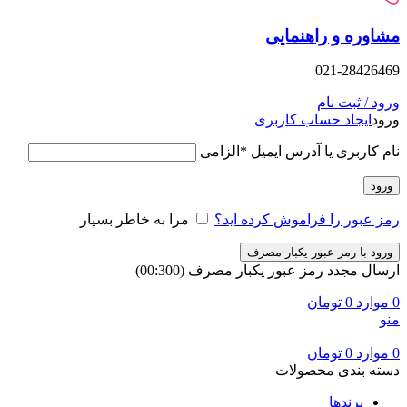
وره و راهنمایی
021-28426
د / ثبت نام
د
ایجاد حساب کاربری
 کاربری یا آدرس ایمیل
*
الزامی
ود
 عبور را فراموش کرده اید؟
مرا به خاطر بسپار
ود با رمز عبور یکبار مصرف
ال مجدد رمز عبور یکبار مصرف
(00:
300
)
وارد
0
تومان
وارد
0
تومان
ه بندی محصولات
برندها