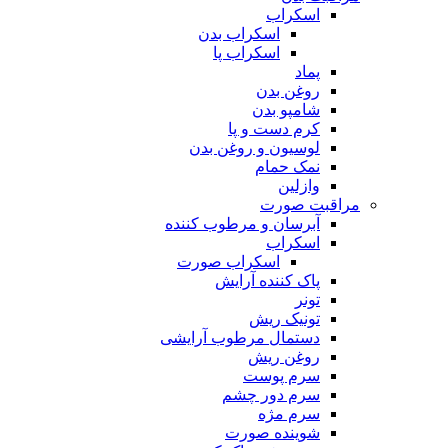
اسکراب
اسکراب بدن
اسکراب پا
پماد
روغن بدن
شامپو بدن
کرم دست و پا
لوسیون و روغن بدن
نمک حمام
وازلین
مراقبت صورت
آبرسان و مرطوب کننده
اسکراب
اسکراب صورت
پاک کننده آرایش
تونر
تونیک ریش
دستمال مرطوب آرایشی
روغن ریش
سرم پوست
سرم دور چشم
سرم مژه
شوینده صورت