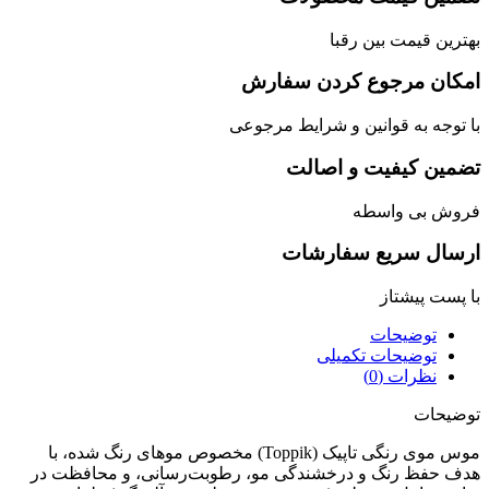
رین قیمت بین رقبا
کان مرجوع کردن سفارش
توجه به قوانین و شرایط مرجوعی
مین کیفیت و اصالت
وش بی واسطه
سال سریع سفارشات
پست پیشتاز
توضیحات
توضیحات تکمیلی
نظرات (0)
یحات
موس موی رنگی تاپیک (Toppik) مخصوص موهای رنگ شده، با
 حفظ رنگ و درخشندگی مو، رطوبت‌رسانی، و محافظت در