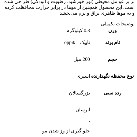
بر عوامل محیطی (نور خورشید، رطوبت و آلودگی) طراحی شده
. این محصول همچنین از موها در برابر حرارت محافظت کرده
ه موها ظاهری براق و نرم می‌بخشد.
یحات تکمیلی
وزن
0.3 کیلوگرم
نام برند
تاپیک – Toppik
حجم
200 میل
 محفظه نگهدارنده
اسپری
رده سنی
بزرگسالان
آبرسان
,
جلو گیری از وز شدن مو