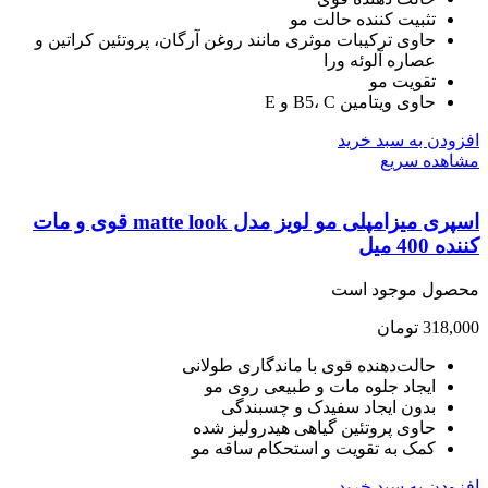
تثبیت کننده حالت مو
حاوی ترکیبات موثری مانند روغن آرگان، پروتئین کراتین و
عصاره آلوئه ورا
تقویت مو
حاوی ویتامین B5، C و E
ودن به سبد خرید
هده سریع
اسپری میزامپلی مو لویز مدل matte look قوی و مات
400 میل
صول موجود است
318,
تومان
حالت‌دهنده قوی با ماندگاری طولانی
ایجاد جلوه مات و طبیعی روی مو
بدون ایجاد سفیدک و چسبندگی
حاوی پروتئین گیاهی هیدرولیز شده
کمک به تقویت و استحکام ساقه مو
ودن به سبد خرید