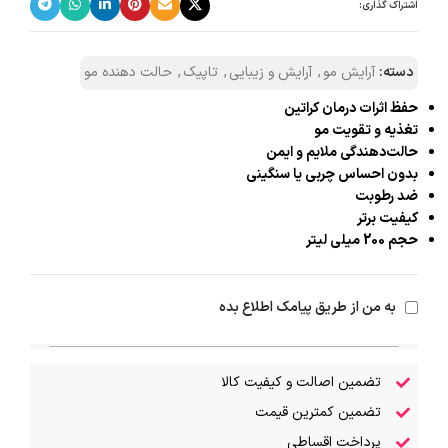
اشتراک گذاری:
دسته:
آرایش مو
,
آرایش و زیبایی
,
تاپیک
,
حالت دهنده مو
حفظ اثرات درمان کراتین
تغذیه و تقویت مو
حالت‌دهندگی ملایم و ایمن
بدون احساس چربی یا سنگینی
ضد رطوبت
کیفیت برتر
حجم 200 میلی لیتر
به من از طریق پیامک اطلاع بده
تضمین اصالت و کیفیت کالا
تضمین کمترین قیمت
پرداخت اقساطی