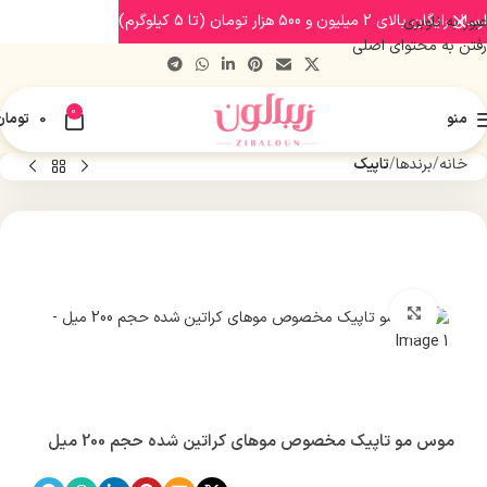
ارسال رایگان بالای 2 میلیون و 500 هزار تومان (تا 5 کیلوگرم)
عبور به ناوبری
رفتن به محتوای اصلی
0
منو
0
تومان
خانه
برندها
تاپیک
بزرگنمایی تصویر
موس مو تاپیک مخصوص موهای کراتین شده حجم 200 میل