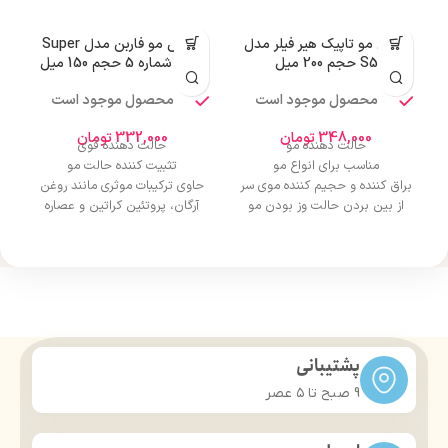
موس مو تاپیک هیر فیلر مدل
واکس مو فاربن مدل Super
S5 حجم 200 میل
Hold شماره 5 حجم 150 میل
محصول موجود است
محصول موجود است
348,000
تومان
332,000
تومان
حالت دهنده مو
حالت دهنده قوی
مناسب برای انواع مو
تثبیت کننده حالت مو
براق کننده و حجیم کننده موی سر
حاوی ترکیبات موثری مانند روغن
از بین بردن حالت وز بودن مو
آرگان، پروتئین کراتین و عصاره
بالا رفتن سرعت آرایش کردن مو
آلوئه ورا
حجم 200 میلی‌لیتر
تقویت مو
حاوی ویتامین B5، C و E
پشتیبانی
9 صبح تا ۵ عصر