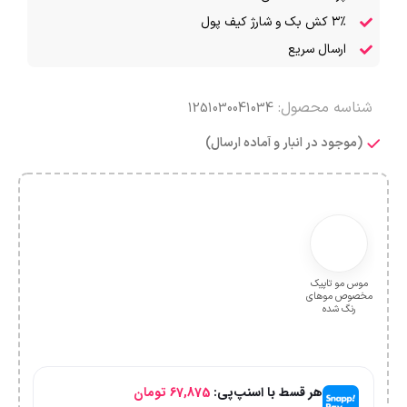
۳٪ کش بک و شارژ کیف پول
ارسال سریع
شناسه محصول:
1251030041034
(موجود در انبار و آماده ارسال)
موس مو تاپیک
مخصوص موهای
رنگ شده
هر قسط با اسنپ‌پی:
67,875
تومان