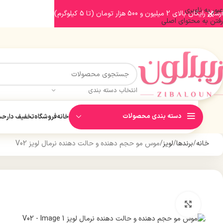
عبور به ناوبری
ارسال رایگان بالای 2 میلیون و 500 هزار تومان (تا 5 کیلوگرم)
رفتن به محتوای اصلی
انتخاب دسته بندی
دسته بندی محصولات
خانه
فروشگاه
تخفیف دار
حسا
خانه
برندها
لویز
موس مو حجم دهنده و حالت دهنده نرمال لویز V02
بزرگنمایی تصویر