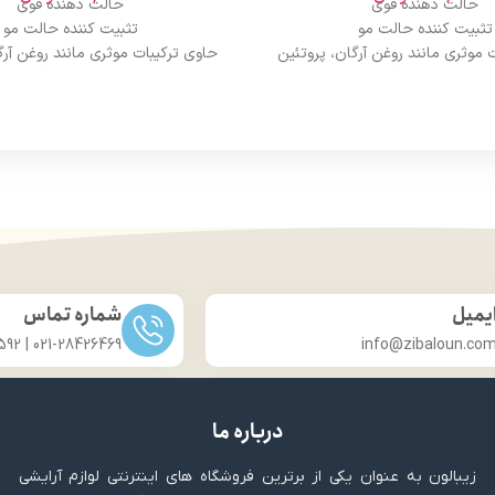
حالت دهنده قوی
حالت دهنده قوی
تثبیت کننده حالت مو
تثبیت کننده حالت مو
 موثری مانند روغن آرگان، پروتئین
حاوی ترکیبات موثری مانند روغن آرگ
راتین و عصاره آلوئه ورا
کراتین و عصاره آلوئه ورا
تقویت مو
تقویت مو
وی ویتامین B5، C و E
حاوی ویتامین B5، C و E
یمیل
شماره تماس
021-28426469 | 031-33686592
info@zibaloun.co
درباره ما
زیبالون به عنوان یکی از برترین فروشگاه های اینترنتی لوازم آرایشی