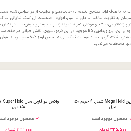
ه نرمال لویز V02، محصولی تخصصی است که با هدف ارائه بهترین نتیجه در حالت‌دهی و مراقبت از مو طر
طور همزمان به تقویت ساختار داخلی تار مو و افزایش ضخامت آن کمک شایانی می
پرپشت‌تر و زنده‌تر می‌بخشد و موهای کم‌پشت یا نازک را حجیم‌تر و خوش‌حالت‌تر نشان 
که به دنبال دستیابی به موهایی با حجم بیشتر و ظاهری جذاب‌تر هستند.علاوه بر این، پرو ویتامی
حفظ کرده و انعطاف‌پذیری مو را افزایش می‌دهد، 
 مو، محافظت می‌نماید.
واکس مو فاربن Mega Hold شماره 6 حجم 150
میل
150 میل
محصول موجود است
محصول موجود است
325,500
تومان
332,000
تومان