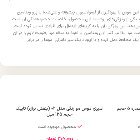
احی شده است. این موس با بهره‌گیری از فرمولاسیون پیشرفته و غنی‌شده با پرو ویتامین
‌کند.یکی از ویژگی‌های برجسته این محصول، خاصیت حجم‌دهندگی آن است.
می‌دهد. این ویژگی، آن را به گزینه‌ای ایده‌آل برای افرادی تبدیل کرده است
ن B5 موجود در این فرمولاسیون، نقش حیاتی در حفظ سلامت مو ایفا می‌کند. این ویتامین با نفوذ به ساقه مو، رطوبت لازم را در آن
که این امر به جلوگیری از خشکی، شکنندگی و ایجاد موخوره کمک می‌کند. موس لویز V02 همچنین به عنوان یک محافظ عمل کرده و با ایجاد یک سپر نامرئی، موها را در برابر
واکس مو فاربن مدل Super Hold شماره 5 حجم
اسپری موس مو رنگی مدل 02 (بنفش براق) تاپیک
حجم 125 میل
محصول موجود است
307,000
تومان