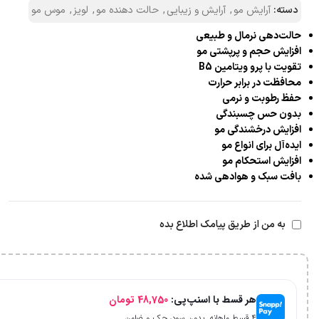
دسته:
آرایش مو
,
آرایش و زیبایی
,
حالت دهنده مو
,
لویز
,
موس مو
حالت‌دهی نرمال و طبیعی
افزایش حجم و پرپشتی مو
تقویت با پرو ویتامین B5
محافظت در برابر حرارت
حفظ رطوبت و نرمی
بدون حس چسبندگی
افزایش درخشندگی مو
ایده‌آل برای انواع مو
افزایش استحکام مو
بافت سبک و هوادهی شده
به من از طریق پیامک اطلاع بده
هر قسط با اسنپ‌پی:
48,750
تومان
۴ قسط ماهانه. بدون سود، چک و ضامن.