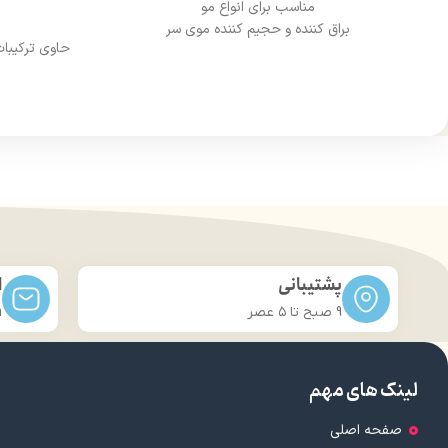
مناسب برای انواع مو
براق کننده و حجیم کننده موی سر
حاوی ترکیبات
از بین بردن حالت وز بودن مو
ک
بالا رفتن سرعت آرایش کردن مو
حجم 200 میلی‌لیتر
حا
پشتیبانی
ا
9 صبح تا ۵ عصر
m
لینک های مهم
صفحه اصلی