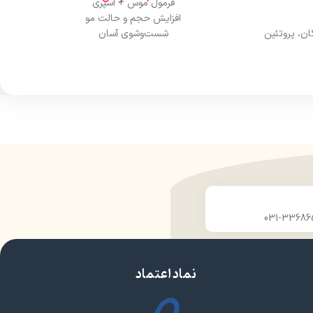
فرمول موس + اسپری
افزایش حجم و حالت مو
ان، پروتئین
شست‌وشوی آسان
بدون آمونیاک و ضرر
خشک شدن سریع
مناسب همه نوع مو
ایده‌آل برای مهمانی و فستیوال
حجم 125 میل، قابل حمل
بدون چسبندگی یا چربی
نماد اعتماد