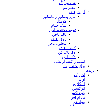
شامپو رنگ
عطر مو
آرایش ناخن
ابزار پدیکور و مانیکور
کوکتل
نمک حمام
تقویت کننده ناخن
بالم ناخن
روغن ناخن
محلول ناخن
کاشت ناخن
لاک پاک کن
لاک ناخن
استند و کیف آرایشی
براق کننده بدن
برندها
آکواتیک
آوایی
اسکلاره
الوکسین
بلو فلکس
بی ام اس
بیواستار