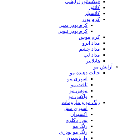
فیکساتور آرایشی
کانتور
کانسیلر
کرم پودر
کرم پودر پمپی
کرم پودر تیوپی
کرم موس
مداد ابرو
مداد چشم
مداد لب
هایلایتر
آرایش مو
حالت دهنده مو
اسپری مو
تافت مو
موس مو
واکس مو
رنگ مو و ملزومات
اسپری مش
اکسیدان
پودر دکلره
رنگ مو
رنگ مو پودری
واریاسیون