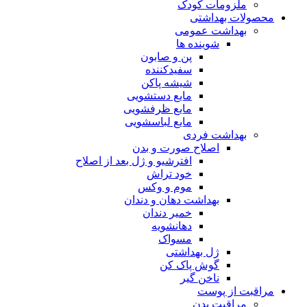
ملزومات کودک
محصولات بهداشتی
بهداشت عمومی
شوینده ها
پن و صابون
سفیدکننده
شیشه پاکن
مایع دستشویی
مایع ظرفشویی
مایع لباسشویی
بهداشت فردی
اصلاح صورت و بدن
افترشیو و ژل بعد از اصلاح
خود تراش
موم و وکس
بهداشت دهان و دندان
خمیر دندان
دهانشویه
مسواک
ژل بهداشتی
گوش پاک کن
ناخن گیر
مراقبت از پوست
مراقبت بدن