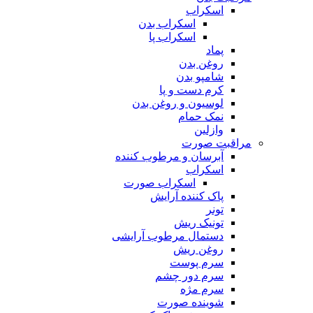
اسکراب
اسکراب بدن
اسکراب پا
پماد
روغن بدن
شامپو بدن
کرم دست و پا
لوسیون و روغن بدن
نمک حمام
وازلین
مراقبت صورت
آبرسان و مرطوب کننده
اسکراب
اسکراب صورت
پاک کننده آرایش
تونر
تونیک ریش
دستمال مرطوب آرایشی
روغن ریش
سرم پوست
سرم دور چشم
سرم مژه
شوینده صورت