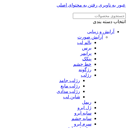
عبور به ناوبری
رفتن به محتوای اصلی
انتخاب دسته بندی
آرایش و زیبایی
آرایش صورت
بالم لب
برس
پرایمر
پنکک
خط چشم
رژگونه
رژلب
رژلب جامد
رژلب مایع
رژلب مدادی
شاین لب
ریمل
ژل ابرو
سایه ابرو
سایه چشم
سرم ابرو