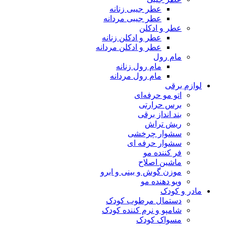
عطر جیبی زنانه
عطر جیبی مردانه
عطر و ادکلن
عطر و ادکلن زنانه
عطر و ادکلن مردانه
مام رول
مام رول زنانه
مام رول مردانه
لوازم برقی
اتو مو حرفه‌ای
برس حرارتی
بند انداز برقی
ریش تراش
سشوار چرخشی
سشوار حرفه ای
فر کننده‌ مو
ماشین اصلاح
موزن گوش و بینی و ابرو
ویو دهنده مو
مادر و کودک
دستمال مرطوب کودک
شامپو و نرم کننده کودک
مسواک کودک