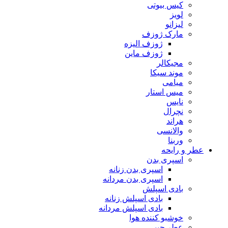
کیس بیوتی
لویز
لیزانو
مارک ژوزف
ژوزف الیزه
ژوزف ماین
مجیکالر
موند سیکا
میامی
میس استار
نایس
نچرال
هراند
والانسی
وربنا
عطر و رایحه
اسپری بدن
اسپری بدن زنانه
اسپری بدن مردانه
بادی اسپلش
بادی اسپلش زنانه
بادی اسپلش مردانه
خوشبو کننده هوا
عطر جیبی