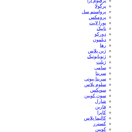
پرفیوم آرا
پرگولا
پرواستم سل
پرومکس
پورا لایت
تاپیک
دورکو
دیلمون
رها
ژبن پلاس
ژنوبایوتیک
ژیلت
سامی
سریتا
سریتا بیوتی
سلوم پلاس
سوپکس
سون کویین
شارل
فاربن
کاپرا
کالیما پلاس
کسترز
کویین