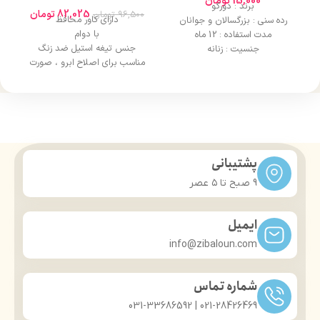
15,000
تومان
برند : دورکو
82,025
تومان
96,500
تومان
دارای کاور محافظ
رده سنی : بزرگسالان و جوانان
با دوام
مدت استفاده : 12 ماه
جنس تیغه استیل ضد زنگ
جنسیت : زنانه
مناسب برای اصلاح ابرو ، صورت
پشتیبانی
9 صبح تا ۵ عصر
ایمیل
info@zibaloun.com
شماره تماس
021-28426469 | 031-33686592