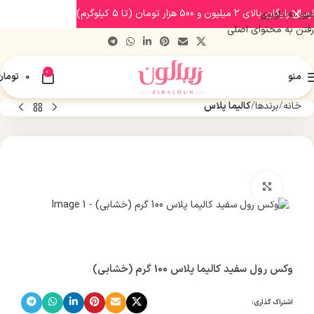
ارسال رایگان بالای 2 میلیون و 500 هزار تومان (تا 5 کیلوگرم)
عبور به ناوبری
رفتن به محتوای اصلی
0
منو
0
تومان
خانه
برندها
کالیما پلاس
بزرگنمایی تصویر
وکس رول سفید کالیما پلاس 100 گرم (خشابی)
اشتراک گذاری: