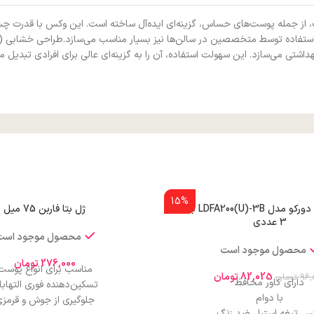
، از جمله پوست‌های حساس، گزینه‌ای ایده‌آل ساخته است. این وکس با قدرت چسبن
 برای استفاده توسط متخصصین در سالن‌ها نیز بسیار مناسب می‌سازد.طراحی خشابی
اشتی می‌سازد. این سهولت استفاده، آن را به گزینه‌ای عالی برای افرادی تبدیل م
15%
تیغ ابرو زنانه دورکو مدل LDFA200(U)-3B بسته
ژل بتا فاربن 75 میل
3 عددی
محصول موجود است
محصول موجود است
276,000
تومان
مناسب برای انواع پوست
82,025
تومان
96,
تومان
دارای کاور محافظ
تسکین‌دهنده فوری التهاب
با دوام
جلوگیری از جوش و قرمز
س تیغه استیل ضد زنگ