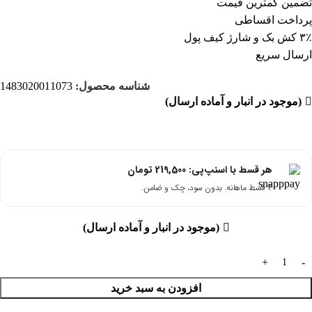
تضمین کمترین قیمت
پرداخت اقساطی
۳٪ کش بک و شارژ کیف پول
ارسال سریع
شناسه محصول:
1483020011073
(موجود در انبار و آماده ارسال)
هر قسط با اسنپ‌پی:
219,500
تومان
۴ قسط ماهانه. بدون سود، چک و ضامن.
(موجود در انبار و آماده ارسال)
افزودن به سبد خرید