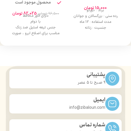
محصول موجود است
15,000
تومان
برند : دورکو
82,025
تومان
96,500
تومان
دارای کاور محافظ
رده سنی : بزرگسالان و جوانان
با دوام
مدت استفاده : 12 ماه
جنس تیغه استیل ضد زنگ
جنسیت : زنانه
مناسب برای اصلاح ابرو ، صورت
پشتیبانی
9 صبح تا ۵ عصر
ایمیل
info@zibaloun.com
شماره تماس