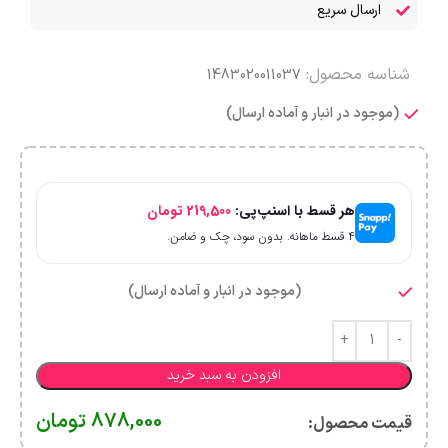
ارسال سریع
شناسه محصول:
1483020011037
(موجود در انبار و آماده ارسال)
هر قسط با اسنپ‌پی:
219,500
تومان
۴ قسط ماهانه. بدون سود، چک و ضامن.
(موجود در انبار و آماده ارسال)
افزودن به سبد خرید
878,000
تومان
قیمت محصول:​