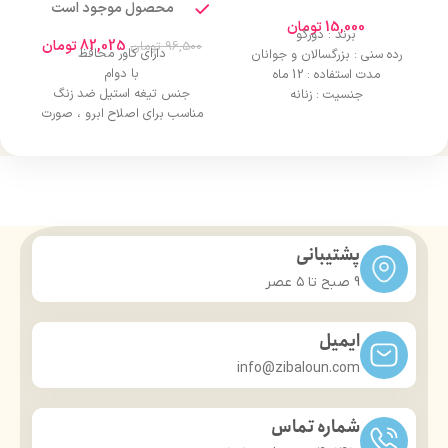
محصول موجود است
15,000
تومان
برند : دورکو
82,025
تومان
96,500
تومان
دارای کاور محافظ
رده سنی : بزرگسالان و جوانان
با دوام
مدت استفاده : 12 ماه
جنس تیغه استیل ضد زنگ
جنسیت : زنانه
مناسب برای اصلاح ابرو ، صورت
پشتیبانی
9 صبح تا ۵ عصر
ایمیل
info@zibaloun.com
شماره تماس