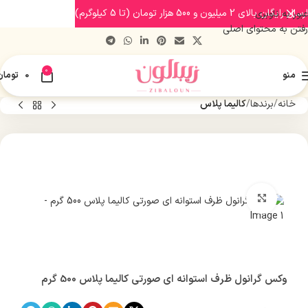
ارسال رایگان بالای 2 میلیون و 500 هزار تومان (تا 5 کیلوگرم)
عبور به ناوبری
رفتن به محتوای اصلی
0
منو
0
تومان
خانه
برندها
کالیما پلاس
بزرگنمایی تصویر
وکس گرانول ظرف استوانه ای صورتی کالیما پلاس 500 گرم