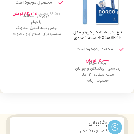
محصول موجود است
82,025
تومان
96,500
تومان
دارای کاور محافظ
با دوام
جنس تیغه استیل ضد زنگ
تیغ بدن شانه دار دورکو مدل
مناسب برای اصلاح ابرو ، صورت
SGC100SB-1P بسته 1 عددی
محصول موجود است
15,000
تومان
برند : دورکو
رده سنی : بزرگسالان و جوانان
مدت استفاده : 12 ماه
جنسیت : زنانه
پشتیبانی
9 صبح تا ۵ عصر