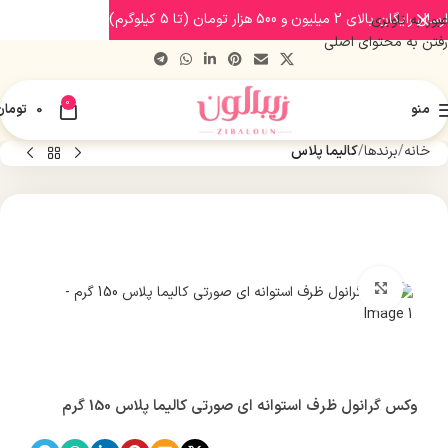
ارسال رایگان بالای 2 میلیون و 500 هزار تومان (تا 5 کیلوگرم)
عبور به ناوبری
رفتن به محتوای اصلی
0
منو
0
تومان
خانه
برندها
کالیما پلاس
بزرگنمایی تصویر
وکس گرانول ظرف استوانه ای صورتی کالیما پلاس 150 گرم