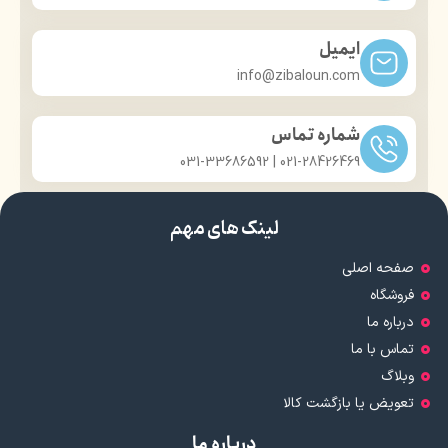
ایمیل
info@zibaloun.com
شماره تماس
021-28426469 | 031-33686592
لینک های مهم
صفحه اصلی
فروشگاه
درباره ما
تماس با ما
وبلاگ
تعویض یا بازگشت کالا
درباره ما