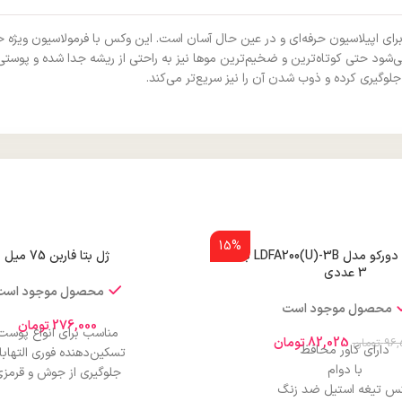
سلی کالیما پلاس ۳۰۰ گرم، محصولی ایده‌آل برای اپیلاسیون حرفه‌ای و در عین حال آسان است. این وکس
 حتی کوتاه‌ترین و ضخیم‌ترین موها نیز به راحتی از ریشه جدا شده و پوستی صاف
جلوگیری کرده و ذوب شدن آن را نیز سریع‌تر می‌کند.
15%
تیغ ابرو زنانه دورکو مدل LDFA200(U)-3B بسته
ژل بتا فاربن 75 میل
3 عددی
محصول موجود است
محصول موجود است
276,000
تومان
مناسب برای انواع پوست
82,025
تومان
96,
تومان
دارای کاور محافظ
تسکین‌دهنده فوری التهاب
با دوام
جلوگیری از جوش و قرمز
س تیغه استیل ضد زنگ
حاوی مواد ترمیم‌کننده و مرطوب