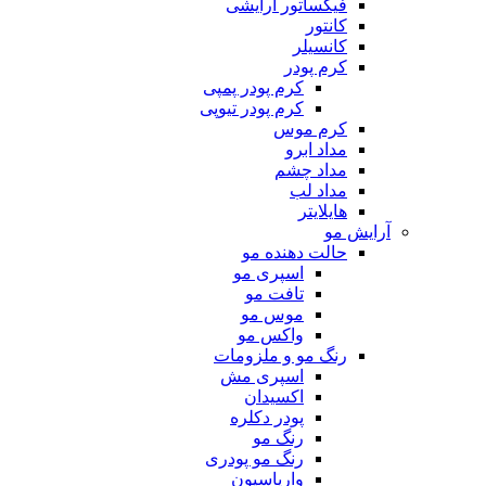
فیکساتور آرایشی
کانتور
کانسیلر
کرم پودر
کرم پودر پمپی
کرم پودر تیوپی
کرم موس
مداد ابرو
مداد چشم
مداد لب
هایلایتر
آرایش مو
حالت دهنده مو
اسپری مو
تافت مو
موس مو
واکس مو
رنگ مو و ملزومات
اسپری مش
اکسیدان
پودر دکلره
رنگ مو
رنگ مو پودری
واریاسیون