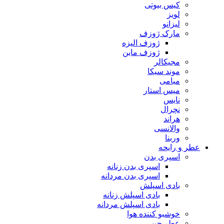
کیس بیوتی
لویز
لیزانو
مارک ژوزف
ژوزف الیزه
ژوزف ماین
مجیکالر
موند سیکا
میامی
میس استار
نایس
نچرال
هراند
والانسی
وربنا
عطر و رایحه
اسپری بدن
اسپری بدن زنانه
اسپری بدن مردانه
بادی اسپلش
بادی اسپلش زنانه
بادی اسپلش مردانه
خوشبو کننده هوا
عطر جیبی