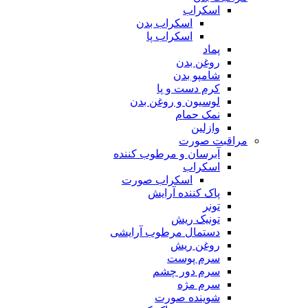
اسکراب
اسکراب بدن
اسکراب پا
پماد
روغن بدن
شامپو بدن
کرم دست و پا
لوسیون و روغن بدن
نمک حمام
وازلین
مراقبت صورت
آبرسان و مرطوب کننده
اسکراب
اسکراب صورت
پاک کننده آرایش
تونر
تونیک ریش
دستمال مرطوب آرایشی
روغن ریش
سرم پوست
سرم دور چشم
سرم مژه
شوینده صورت