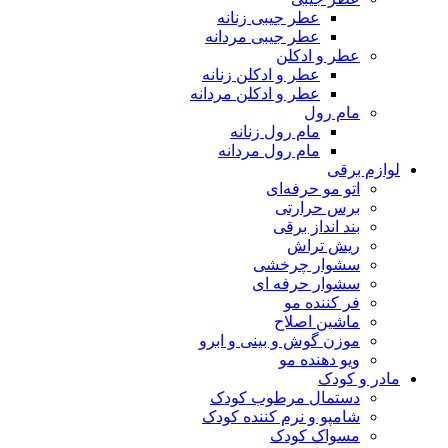
عطر جیبی زنانه
عطر جیبی مردانه
عطر و ادکلن
عطر و ادکلن زنانه
عطر و ادکلن مردانه
مام رول
مام رول زنانه
مام رول مردانه
لوازم برقی
اتو مو حرفه‌ای
برس حرارتی
بند انداز برقی
ریش تراش
سشوار چرخشی
سشوار حرفه ای
فر کننده‌ مو
ماشین اصلاح
موزن گوش و بینی و ابرو
ویو دهنده مو
مادر و کودک
دستمال مرطوب کودک
شامپو و نرم کننده کودک
مسواک کودک