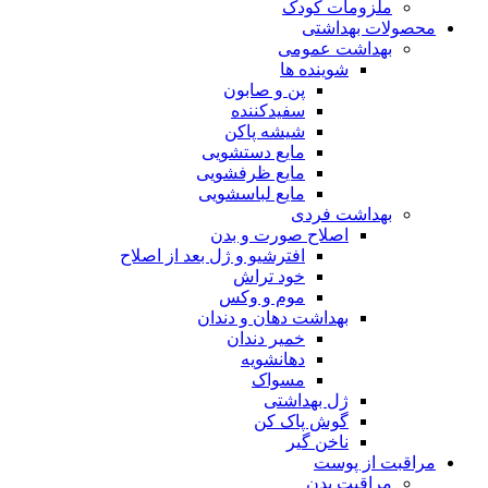
ملزومات کودک
محصولات بهداشتی
بهداشت عمومی
شوینده ها
پن و صابون
سفیدکننده
شیشه پاکن
مایع دستشویی
مایع ظرفشویی
مایع لباسشویی
بهداشت فردی
اصلاح صورت و بدن
افترشیو و ژل بعد از اصلاح
خود تراش
موم و وکس
بهداشت دهان و دندان
خمیر دندان
دهانشویه
مسواک
ژل بهداشتی
گوش پاک کن
ناخن گیر
مراقبت از پوست
مراقبت بدن