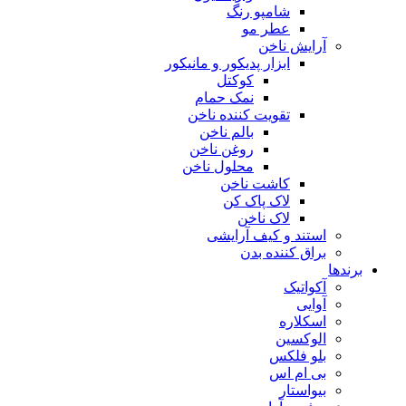
شامپو رنگ
عطر مو
آرایش ناخن
ابزار پدیکور و مانیکور
کوکتل
نمک حمام
تقویت کننده ناخن
بالم ناخن
روغن ناخن
محلول ناخن
کاشت ناخن
لاک پاک کن
لاک ناخن
استند و کیف آرایشی
براق کننده بدن
برندها
آکواتیک
آوایی
اسکلاره
الوکسین
بلو فلکس
بی ام اس
بیواستار