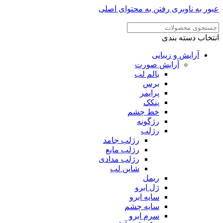
عبور به ناوبری
رفتن به محتوای اصلی
انتخاب دسته بندی
آرایش و زیبایی
آرایش صورت
بالم لب
برس
پرایمر
پنکک
خط چشم
رژگونه
رژلب
رژلب جامد
رژلب مایع
رژلب مدادی
شاین لب
ریمل
ژل ابرو
سایه ابرو
سایه چشم
سرم ابرو