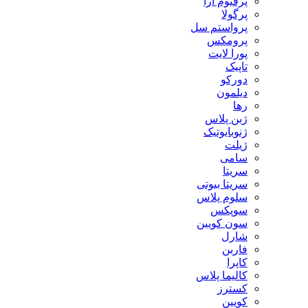
پرفیوم آرا
پرگولا
پرواستم سل
پرومکس
پورا لایت
تاپیک
دورکو
دیلمون
رها
ژبن پلاس
ژنوبایوتیک
ژیلت
سامی
سریتا
سریتا بیوتی
سلوم پلاس
سوپکس
سون کویین
شارل
فاربن
کاپرا
کالیما پلاس
کسترز
کویین