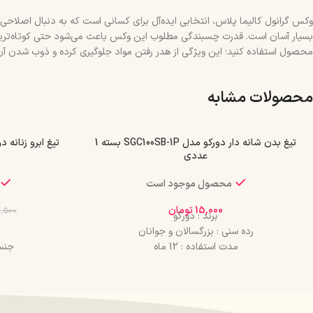
وکس گرانول کالیما پلاس، انتخابی ایده‌آل برای کسانی است که به دنبال اصلاحی 
بسیار آسان است. قدرت چسبندگی مطلوب این وکس باعث می‌شود حتی کوتاه‌ترین و ضخ
محصول استفاده کنید؛ این ویژگی از هدر رفتن مواد جلوگیری کرده و ذوب شدن آن را
محصولات مشابه
تیغ بدن شانه دار دورکو مدل SGC100SB-1P بسته 1
عددی
محصول موجود است
15,000
تومان
,500
برند : دورکو
رده سنی : بزرگسالان و جوانان
مدت استفاده : 12 ماه
جنس
جنسیت : زنانه
مناسب 