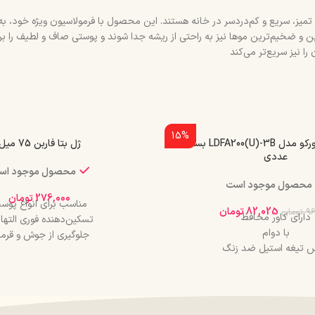
تمیز، سریع و کم‌دردسر در خانه هستند. این محصول با فرمولاسیون ویژه خود، به
یم‌ترین موها نیز به راحتی از ریشه جدا شوند و پوستی صاف و لطیف را برای شما
 نیز سریع‌تر می‌کند
15%
تیغ ابرو زنانه دورکو مدل LDFA200(U)-3B بسته 3
ژل بتا فاربن 75 میل
عددی
محصول موجود اس
محصول موجود است
276,000
تومان
مناسب برای انواع پوس
82,025
تومان
96
تومان
دارای کاور محافظ
تسکین‌دهنده فوری التها
با دوام
جلوگیری از جوش و قرم
 تیغه استیل ضد زنگ
حاوی مواد ترمیم‌کننده و مرط
برای اصلاح ابرو ، صورت
قابل استفاده برای صورت 