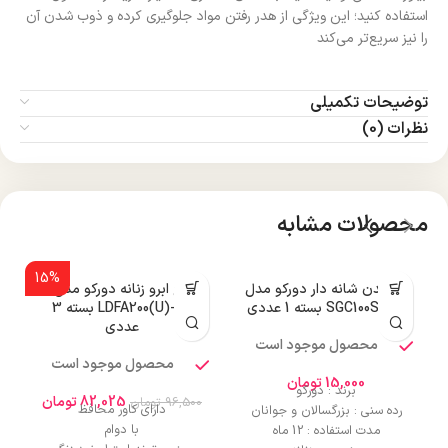
استفاده کنید؛ این ویژگی از هدر رفتن مواد جلوگیری کرده و ذوب شدن آن
را نیز سریع‌تر می‌کند
توضیحات تکمیلی
نظرات (0)
محصولات مشابه
15%
تیغ بدن شانه دار دورکو مدل
تیغ ابرو زنانه دورکو مدل
SGC100SB-1P بسته 1 عددی
LDFA200(U)-3B بسته 3
عددی
محصول موجود است
محصول موجود است
15,000
تومان
برند : دورکو
82,025
تومان
96,500
تومان
دارای کاور محافظ
رده سنی : بزرگسالان و جوانان
با دوام
مدت استفاده : 12 ماه