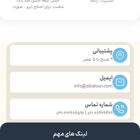
جنس تیغه استیل ضد زنگ
جنسیت : زنانه
مناسب برای اصلاح ابرو ، صورت
پشتیبانی
9 صبح تا ۵ عصر
ایمیل
info@zibaloun.com
شماره تماس
021-28426469 | 031-33686592
لینک های مهم