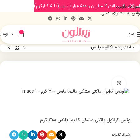
ارسال رایگان بالای 2 میلیون و 500 هزار تومان (تا 5 کیلوگرم)
عبور به ناوبری
رفتن به محتوای اصلی
0
منو
0
تومان
خانه
برندها
کالیما پلاس
بزرگنمایی تصویر
وکس گرانول پاکتی مشکی کالیما پلاس 300 گرم
اشتراک گذاری: