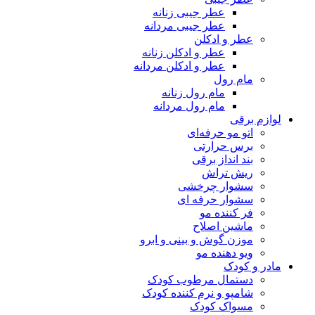
عطر جیبی زنانه
عطر جیبی مردانه
عطر و ادکلن
عطر و ادکلن زنانه
عطر و ادکلن مردانه
مام رول
مام رول زنانه
مام رول مردانه
لوازم برقی
اتو مو حرفه‌ای
برس حرارتی
بند انداز برقی
ریش تراش
سشوار چرخشی
سشوار حرفه ای
فر کننده‌ مو
ماشین اصلاح
موزن گوش و بینی و ابرو
ویو دهنده مو
مادر و کودک
دستمال مرطوب کودک
شامپو و نرم کننده کودک
مسواک کودک