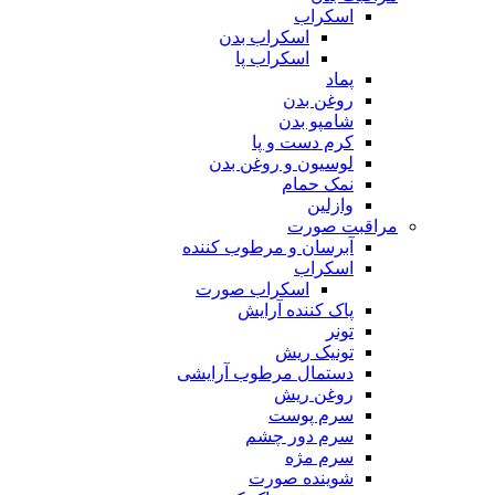
اسکراب
اسکراب بدن
اسکراب پا
پماد
روغن بدن
شامپو بدن
کرم دست و پا
لوسیون و روغن بدن
نمک حمام
وازلین
مراقبت صورت
آبرسان و مرطوب کننده
اسکراب
اسکراب صورت
پاک کننده آرایش
تونر
تونیک ریش
دستمال مرطوب آرایشی
روغن ریش
سرم پوست
سرم دور چشم
سرم مژه
شوینده صورت