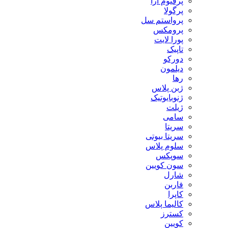
پرفیوم آرا
پرگولا
پرواستم سل
پرومکس
پورا لایت
تاپیک
دورکو
دیلمون
رها
ژبن پلاس
ژنوبایوتیک
ژیلت
سامی
سریتا
سریتا بیوتی
سلوم پلاس
سوپکس
سون کویین
شارل
فاربن
کاپرا
کالیما پلاس
کسترز
کویین