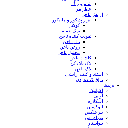
شامپو رنگ
عطر مو
آرایش ناخن
ابزار پدیکور و مانیکور
کوکتل
نمک حمام
تقویت کننده ناخن
بالم ناخن
روغن ناخن
محلول ناخن
کاشت ناخن
لاک پاک کن
لاک ناخن
استند و کیف آرایشی
براق کننده بدن
برندها
آکواتیک
آوایی
اسکلاره
الوکسین
بلو فلکس
بی ام اس
بیواستار