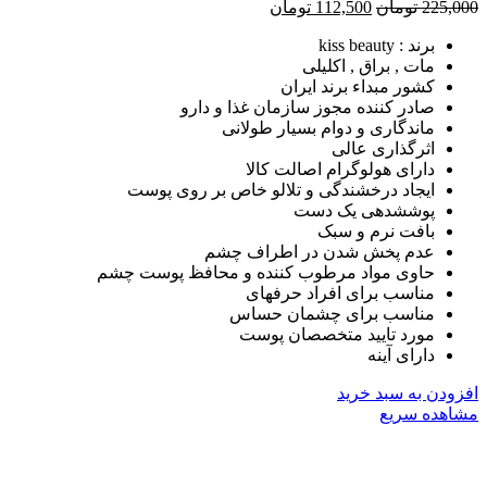
225,
تومان
112,500
تومان
برند : kiss beauty
مات , براق , اکلیلی
کشور مبداء برند ایران
صادر کننده مجوز سازمان غذا و دارو
ماندگاری و دوام بسیار طولانی
اثرگذاری عالی
دارای هولوگرام اصالت کالا
ایجاد درخشندگی و تلالو خاص بر روی پوست
پوششدهی یک دست
بافت نرم و سبک
عدم پخش شدن در اطراف چشم
حاوی مواد مرطوب کننده و محافظ پوست چشم
مناسب برای افراد حرفهای
مناسب برای چشمان حساس
مورد تایید متخصصان پوست
دارای آینه
ودن به سبد خرید
هده سریع