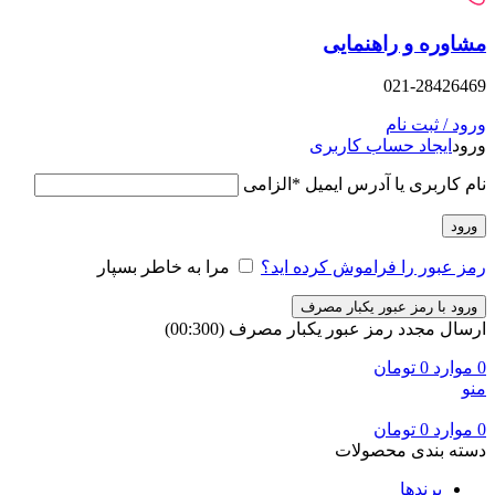
وره و راهنمایی
021-28426
د / ثبت نام
د
ایجاد حساب کاربری
 کاربری یا آدرس ایمیل
*
الزامی
ود
 عبور را فراموش کرده اید؟
مرا به خاطر بسپار
ود با رمز عبور یکبار مصرف
ال مجدد رمز عبور یکبار مصرف
(00:
300
)
وارد
0
تومان
وارد
0
تومان
ه بندی محصولات
برندها