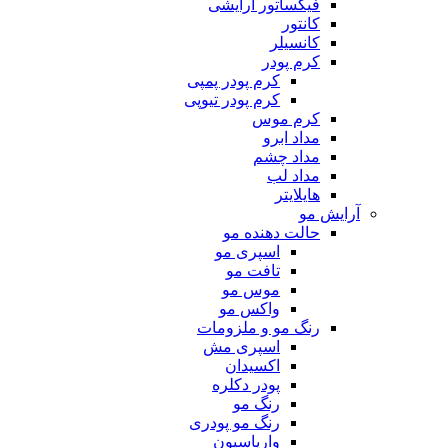
فیکساتور آرایشی
کانتور
کانسیلر
کرم پودر
کرم پودر پمپی
کرم پودر تیوپی
کرم موس
مداد ابرو
مداد چشم
مداد لب
هایلایتر
آرایش مو
حالت دهنده مو
اسپری مو
تافت مو
موس مو
واکس مو
رنگ مو و ملزومات
اسپری مش
اکسیدان
پودر دکلره
رنگ مو
رنگ مو پودری
واریاسیون