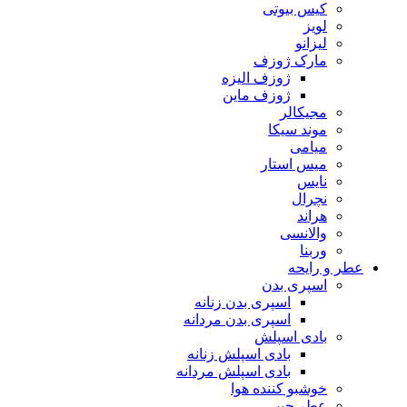
کیس بیوتی
لویز
لیزانو
مارک ژوزف
ژوزف الیزه
ژوزف ماین
مجیکالر
موند سیکا
میامی
میس استار
نایس
نچرال
هراند
والانسی
وربنا
عطر و رایحه
اسپری بدن
اسپری بدن زنانه
اسپری بدن مردانه
بادی اسپلش
بادی اسپلش زنانه
بادی اسپلش مردانه
خوشبو کننده هوا
عطر جیبی