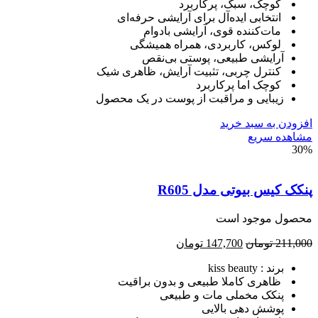
کوچک، سبک، پرکاربرد
انتخابی ایده‌آل برای آرایشی حرفه‌ای
مات‌کننده قوی، آرایشی بادوام
لوکس، کاربردی، همراه همیشگی
آرایشی طبیعی، پوستی بی‌نقص
کنترل چربی، تثبیت آرایش، ظاهری شیک
کوچک اما پرکاربرد
زیبایی و مراقبت از پوست در یک محصول
ودن به سبد خرید
هده سریع
3
ک کیس بیوتی مدل R605
صول موجود است
211,
تومان
147,700
تومان
برند : kiss beauty
ظاهری کاملا طبیعی و بدون براقیت
پنکک مخملی مات و طبیعی
پوشش دهی بالایی