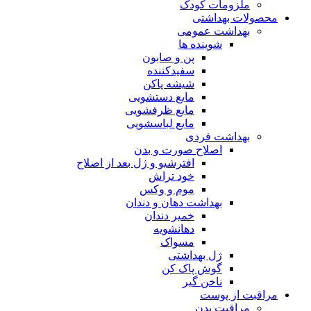
ملزومات کودک
محصولات بهداشتی
بهداشت عمومی
شوینده ها
پن و صابون
سفیدکننده
شیشه پاکن
مایع دستشویی
مایع ظرفشویی
مایع لباسشویی
بهداشت فردی
اصلاح صورت و بدن
افترشیو و ژل بعد از اصلاح
خود تراش
موم و وکس
بهداشت دهان و دندان
خمیر دندان
دهانشویه
مسواک
ژل بهداشتی
گوش پاک کن
ناخن گیر
مراقبت از پوست
مراقبت بدن