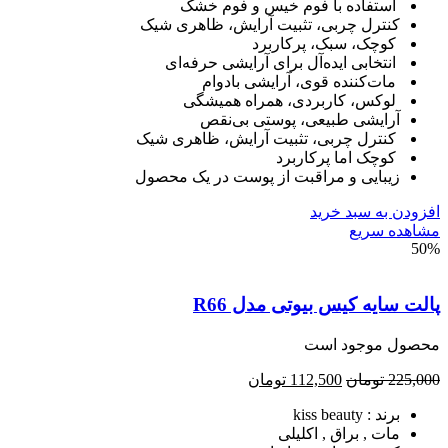
استفاده با فوم خیس و فوم خشک
کنترل چربی، تثبیت آرایش، ظاهری شیک
کوچک، سبک، پرکاربرد
انتخابی ایده‌آل برای آرایشی حرفه‌ای
مات‌کننده قوی، آرایشی بادوام
لوکس، کاربردی، همراه همیشگی
آرایشی طبیعی، پوستی بی‌نقص
کنترل چربی، تثبیت آرایش، ظاهری شیک
کوچک اما پرکاربرد
زیبایی و مراقبت از پوست در یک محصول
ودن به سبد خرید
هده سریع
5
ت سایه کیس بیوتی مدل R66
صول موجود است
225,
تومان
112,500
تومان
برند : kiss beauty
مات , براق , اکلیلی