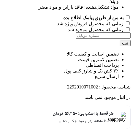
و پلک
مواد تشکیل‌دهنده: فاقد پارابن و مواد مضر
به من از طریق پیامک اطلاع بده
زمانی که محصول فروش ویژه شد
زمانی که محصول موجود شد
ت
تضمین اصالت و کیفیت کالا
تضمین کمترین قیمت
پرداخت اقساطی
۳٪ کش بک و شارژ کیف پول
ارسال سریع
اسه محصول:
2292010071002
انبار موجود نمی باشد
هر قسط با اسنپ‌پی:
56,250
تومان
۴ قسط ماهانه. بدون سود، چک و ضامن.