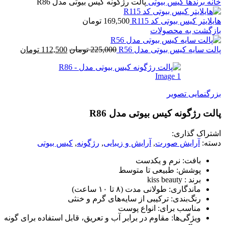
ه
برندها
کیس بیوتی
پالت رژگونه کیس بیوتی مدل R86
ایتر کیس بیوتی کد R115
169,500
تومان
گشت به محصولات
ت سایه کیس بیوتی مدل R56
225,000
تومان
112,500
تومان
گنمایی تصویر
ت رژگونه کیس بیوتی مدل R86
راک گذاری:
ه:
آرایش صورت
,
آرایش و زیبایی
,
رژگونه
,
کیس بیوتی
بافت: نرم و یکدست
پوشش: طبیعی تا متوسط
برند : kiss beauty
ماندگاری: طولانی مدت (۸ تا ۱۰ ساعت)
رنگ‌بندی: ترکیبی از سایه‌های گرم و خنثی
مناسب برای: انواع پوست
ویژگی‌ها: مقاوم در برابر آب و تعریق، قابل استفاده برای گونه