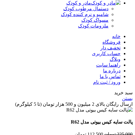
مادر و کودک
دستمال مرطوب کودک
شامپو و نرم کننده کودک
مسواک کودک
ملزومات کودک
خانه
فروشگاه
تخفیف دار
حساب کاربری
وبلاگ
راهنما سایت
درباره ما
تماس با ما
ورود / ثبت نام
 خرید
ن
گان بالای 2 میلیون و 500 هزار تومان (تا 5 کیلوگرم)
ت سایه کیس بیوتی مدل R62
225,
تومان
112,500
تومان