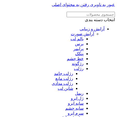
ر به ناوبری
رفتن به محتوای اصلی
خاب دسته بندی
آرایش و زیبایی
آرایش صورت
بالم لب
برس
پرایمر
پنکک
خط چشم
رژگونه
رژلب
رژلب جامد
رژلب مایع
رژلب مدادی
شاین لب
ریمل
ژل ابرو
سایه ابرو
سایه چشم
سرم ابرو