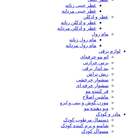
عطر جیبی زنانه
عطر جیبی مردانه
عطر و ادکلن
عطر و ادکلن زنانه
عطر و ادکلن مردانه
مام رول
مام رول زنانه
مام رول مردانه
لوازم برقی
اتو مو حرفه‌ای
برس حرارتی
بند انداز برقی
ریش تراش
سشوار چرخشی
سشوار حرفه ای
فر کننده‌ مو
ماشین اصلاح
موزن گوش و بینی و ابرو
ویو دهنده مو
مادر و کودک
دستمال مرطوب کودک
شامپو و نرم کننده کودک
مسواک کودک