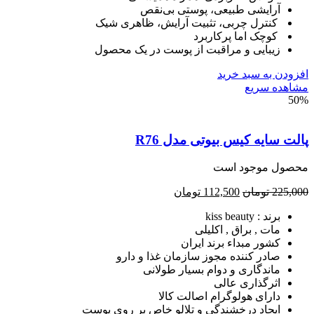
آرایشی طبیعی، پوستی بی‌نقص
کنترل چربی، تثبیت آرایش، ظاهری شیک
کوچک اما پرکاربرد
زیبایی و مراقبت از پوست در یک محصول
ودن به سبد خرید
هده سریع
5
ت سایه کیس بیوتی مدل R76
صول موجود است
225,
تومان
112,500
تومان
برند : kiss beauty
مات , براق , اکلیلی
کشور مبداء برند ایران
صادر کننده مجوز سازمان غذا و دارو
ماندگاری و دوام بسیار طولانی
اثرگذاری عالی
دارای هولوگرام اصالت کالا
ایجاد درخشندگی و تلالو خاص بر روی پوست