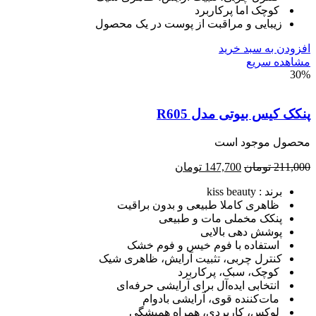
کوچک اما پرکاربرد
زیبایی و مراقبت از پوست در یک محصول
ودن به سبد خرید
هده سریع
3
ک کیس بیوتی مدل R605
صول موجود است
211,
تومان
147,700
تومان
برند : kiss beauty
ظاهری کاملا طبیعی و بدون براقیت
پنکک مخملی مات و طبیعی
پوشش دهی بالایی
استفاده با فوم خیس و فوم خشک
کنترل چربی، تثبیت آرایش، ظاهری شیک
کوچک، سبک، پرکاربرد
انتخابی ایده‌آل برای آرایشی حرفه‌ای
مات‌کننده قوی، آرایشی بادوام
لوکس، کاربردی، همراه همیشگی