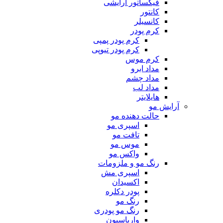
فیکساتور آرایشی
کانتور
کانسیلر
کرم پودر
کرم پودر پمپی
کرم پودر تیوپی
کرم موس
مداد ابرو
مداد چشم
مداد لب
هایلایتر
آرایش مو
حالت دهنده مو
اسپری مو
تافت مو
موس مو
واکس مو
رنگ مو و ملزومات
اسپری مش
اکسیدان
پودر دکلره
رنگ مو
رنگ مو پودری
واریاسیون