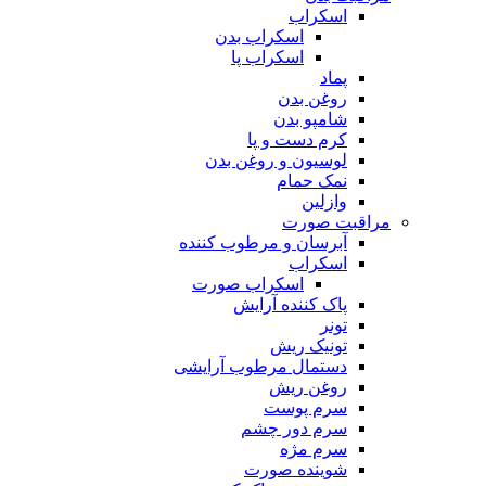
اسکراب
اسکراب بدن
اسکراب پا
پماد
روغن بدن
شامپو بدن
کرم دست و پا
لوسیون و روغن بدن
نمک حمام
وازلین
مراقبت صورت
آبرسان و مرطوب کننده
اسکراب
اسکراب صورت
پاک کننده آرایش
تونر
تونیک ریش
دستمال مرطوب آرایشی
روغن ریش
سرم پوست
سرم دور چشم
سرم مژه
شوینده صورت