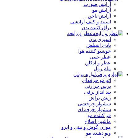
آرایش صورت
آرایش مو
آرایش ناخن
استند و کیف آرایشی
براق کننده بدن
عطر و رایحه
اسپری بدن
بادی اسپلش
خوشبو کننده هوا
عطر جیبی
عطر و ادکلن
مام رول
لوازم برقی
اتو مو حرفه‌ای
برس حرارتی
بند انداز برقی
ریش تراش
سشوار چرخشی
سشوار حرفه ای
فر کننده‌ مو
ماشین اصلاح
موزن گوش و بینی و ابرو
ویو دهنده مو