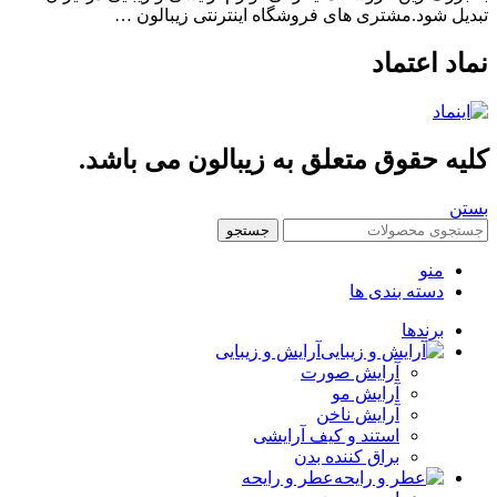
یل شود.مشتری های فروشگاه اینترنتی زیبالون …
اد اعتماد
یه حقوق متعلق به زیبالون می باشد.
ن
جستجو
منو
دسته بندی ها
برندها
آرایش و زیبایی
آرایش صورت
آرایش مو
آرایش ناخن
استند و کیف آرایشی
براق کننده بدن
عطر و رایحه