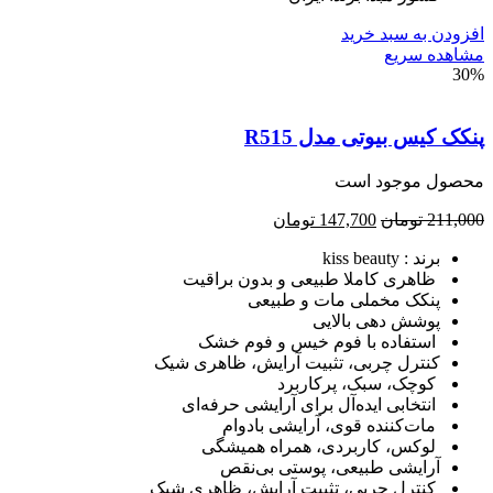
ودن به سبد خرید
هده سریع
3
ک کیس بیوتی مدل R515
صول موجود است
211,
تومان
147,700
تومان
برند : kiss beauty
ظاهری کاملا طبیعی و بدون براقیت
پنکک مخملی مات و طبیعی
پوشش دهی بالایی
استفاده با فوم خیس و فوم خشک
کنترل چربی، تثبیت آرایش، ظاهری شیک
کوچک، سبک، پرکاربرد
انتخابی ایده‌آل برای آرایشی حرفه‌ای
مات‌کننده قوی، آرایشی بادوام
لوکس، کاربردی، همراه همیشگی
آرایشی طبیعی، پوستی بی‌نقص
کنترل چربی، تثبیت آرایش، ظاهری شیک