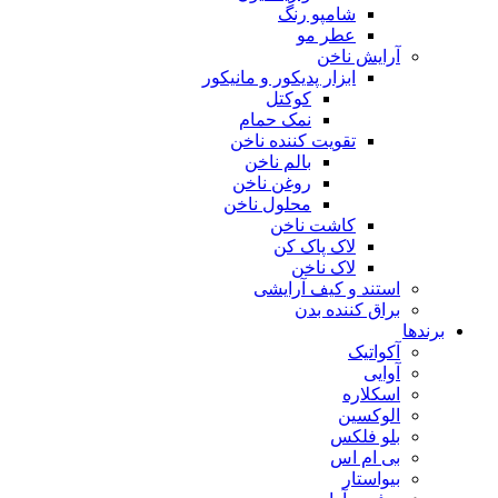
شامپو رنگ
عطر مو
آرایش ناخن
ابزار پدیکور و مانیکور
کوکتل
نمک حمام
تقویت کننده ناخن
بالم ناخن
روغن ناخن
محلول ناخن
کاشت ناخن
لاک پاک کن
لاک ناخن
استند و کیف آرایشی
براق کننده بدن
برندها
آکواتیک
آوایی
اسکلاره
الوکسین
بلو فلکس
بی ام اس
بیواستار