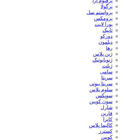
پرفیوم آرا
پرگولا
پرواستم سل
پرومکس
پورا لایت
تاپیک
دورکو
دیلمون
رها
ژبن پلاس
ژنوبایوتیک
ژیلت
سامی
سریتا
سریتا بیوتی
سلوم پلاس
سوپکس
سون کویین
شارل
فاربن
کاپرا
کالیما پلاس
کسترز
کویین