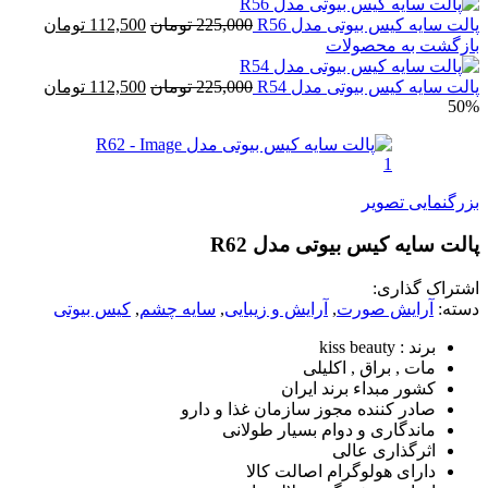
ت سایه کیس بیوتی مدل R56
225,000
تومان
112,500
تومان
گشت به محصولات
ت سایه کیس بیوتی مدل R54
225,000
تومان
112,500
تومان
5
گنمایی تصویر
ت سایه کیس بیوتی مدل R62
راک گذاری:
ه:
آرایش صورت
,
آرایش و زیبایی
,
سایه چشم
,
کیس بیوتی
برند : kiss beauty
مات , براق , اکلیلی
کشور مبداء برند ایران
صادر کننده مجوز سازمان غذا و دارو
ماندگاری و دوام بسیار طولانی
اثرگذاری عالی
دارای هولوگرام اصالت کالا