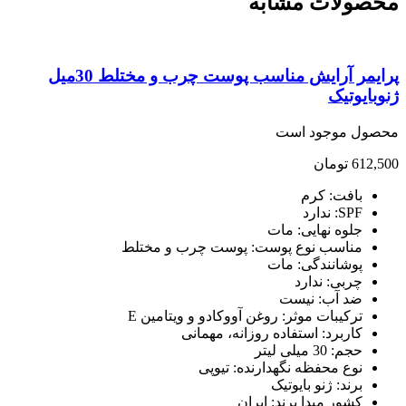
صولات مشابه
پرایمر آرایش مناسب پوست چرب و مختلط 30میل
بایوتیک
صول موجود است
612,
تومان
بافت: کرم
SPF: ندارد
جلوه نهایی: مات
مناسب نوع پوست: پوست چرب و مختلط
پوشانندگی: مات
چربی: ندارد
ضد آب: نیست
ترکیبات موثر: روغن آووکادو و ویتامین E
کاربرد: استفاده روزانه، مهمانی
حجم: 30 میلی لیتر
نوع محفظه نگهدارنده: تیوپی
برند: ژنو بایوتیک
کشور مبدا برند: ایران