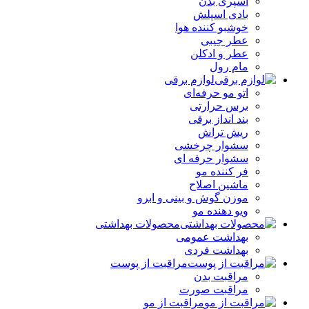
اسپری بدن
بادی اسپلش
خوشبو کننده هوا
عطر جیبی
عطر و ادکلن
مام رول
لوازم برقی
اتو مو حرفه‌ای
برس حرارتی
بند انداز برقی
ریش تراش
سشوار چرخشی
سشوار حرفه ای
فر کننده‌ مو
ماشین اصلاح
موزن گوش و بینی و ابرو
ویو دهنده مو
محصولات بهداشتی
بهداشت عمومی
بهداشت فردی
مراقبت از پوست
مراقبت بدن
مراقبت صورت
مراقبت از مو