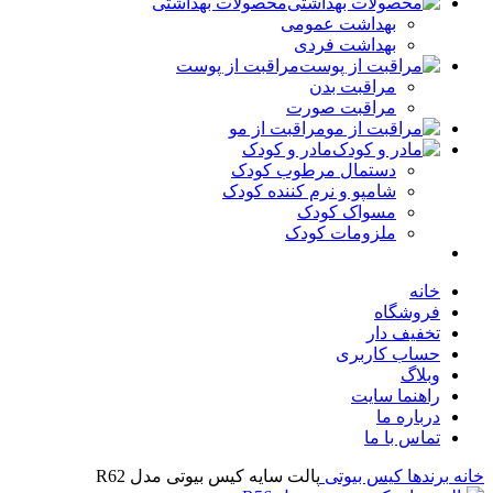
محصولات بهداشتی
بهداشت عمومی
بهداشت فردی
مراقبت از پوست
مراقبت بدن
مراقبت صورت
مراقبت از مو
مادر و کودک
دستمال مرطوب کودک
شامپو و نرم کننده کودک
مسواک کودک
ملزومات کودک
خانه
فروشگاه
تخفیف دار
حساب کاربری
وبلاگ
راهنما سایت
درباره ما
تماس با ما
ه
برندها
کیس بیوتی
پالت سایه کیس بیوتی مدل R62