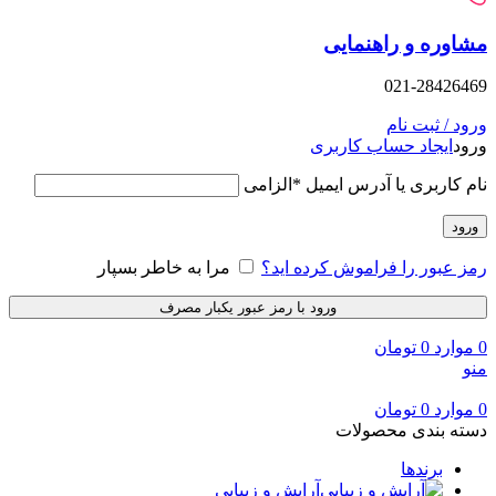
وره و راهنمایی
021-28426
د / ثبت نام
د
ایجاد حساب کاربری
 کاربری یا آدرس ایمیل
*
الزامی
ود
 عبور را فراموش کرده اید؟
مرا به خاطر بسپار
ورود با رمز عبور یکبار مصرف
وارد
0
تومان
وارد
0
تومان
ه بندی محصولات
برندها
آرایش و زیبایی