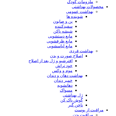
ملزومات کودک
محصولات بهداشتی
بهداشت عمومی
شوینده ها
پن و صابون
سفیدکننده
شیشه پاکن
مایع دستشویی
مایع ظرفشویی
مایع لباسشویی
بهداشت فردی
اصلاح صورت و بدن
افترشیو و ژل بعد از اصلاح
خود تراش
موم و وکس
بهداشت دهان و دندان
خمیر دندان
دهانشویه
مسواک
ژل بهداشتی
گوش پاک کن
ناخن گیر
مراقبت از پوست
مراقبت بدن