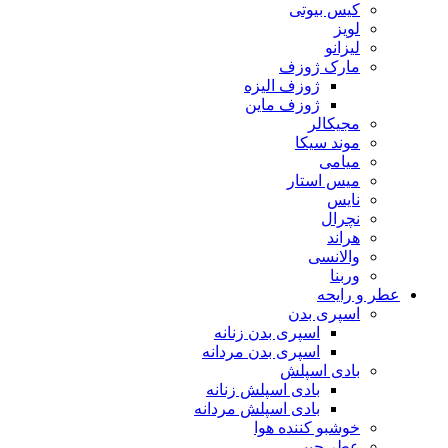
کیس بیوتی
لویز
لیزانو
مارک ژوزف
ژوزف الیزه
ژوزف ماین
مجیکالر
موند سیکا
میامی
میس استار
نایس
نچرال
هراند
والانسی
وربنا
عطر و رایحه
اسپری بدن
اسپری بدن زنانه
اسپری بدن مردانه
بادی اسپلش
بادی اسپلش زنانه
بادی اسپلش مردانه
خوشبو کننده هوا
عطر جیبی