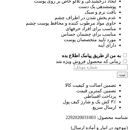
ایجاد درخشندگی و تلالو خاص بر روی پوست
پوششدهی یک دست
بافت نرم و سبک
عدم پخش شدن در اطراف چشم
حاوی مواد مرطوب کننده و محافظ پوست چشم
مناسب برای افراد حرفهای
مناسب برای چشمان حساس
مورد تایید متخصصان پوست
دارای آینه
به من از طریق پیامک اطلاع بده
زمانی که محصول فروش ویژه شد
ت
تضمین اصالت و کیفیت کالا
تضمین کمترین قیمت
پرداخت اقساطی
۳٪ کش بک و شارژ کیف پول
ارسال سریع
اسه محصول:
2292020031003
جود در انبار و آماده ارسال)