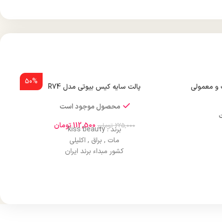
50%
و معمولی
پالت سایه کیس بیوتی مدل R74
محصول موجود است
112,500
تومان
225,000
تومان
برند : kiss beauty
مات , براق , اکلیلی
کشور مبداء برند ایران
صادر کننده مجوز سازمان غذا و دارو
ک و نرمال
ماندگاری و دوام بسیار طولانی
اثرگذاری عالی
دارای هولوگرام اصالت کالا
ایجاد درخشندگی و تلالو خاص بر روی پوست
پوششدهی یک دست