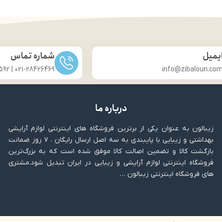
کاربرد: استفاده روزانه و مه
تنوع رنگ بالا
حجم: 30 میلی لیتر
گار با پوست های حساس
نوع محفظه نگهدارنده: تیو
دارای آینه
برند: ژنو بایوتیک
ن کاپریکا پیلینگ تری گلیسیرید
کشور مبدا برند: ایران
آبرسان پوست
یمیل
شماره تماس
د تایید متخصصان پوست
021-28426469 | 031-33686592
info@zibaloun.co
درباره ما
زیبالون به عنوان یکی از برترین فروشگاه های اینترنتی لوازم آرایشی
بهداشتی و زیبایی با پایبندی به سه اصل ارسال رایگان ، ۷ روز ضمانت
بازگشت کالا و تضمین اصالت کالا موفق شده است که به بزرگ‌ترین
فروشگاه اینترنتی لوازم آرایشی و زیبایی در ایران تبدیل شود.مشتری
های فروشگاه اینترنتی زیبالون …