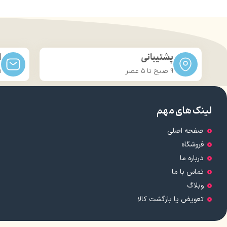
کاربرد: استفاده روزانه، مهمانی
حجم: 30 میلی لیتر
ساز
نوع محفظه نگهدارنده: تیوپی
برند: ژنو بایوتیک
دارای روغ
کشور مبدا برند: ایران
پشتیبانی
ا
مور
9 صبح تا ۵ عصر
m
لینک های مهم
صفحه اصلی
فروشگاه
درباره ما
تماس با ما
وبلاگ
تعویض یا بازگشت کالا