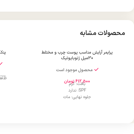
محصولات مشابه
پرایمر آرایش مناسب پوست چرب و مختلط
پنکک
30میل ژنوبایوتیک
محصول موجود است
,000
ظاهر
612,500
تومان
بافت: کرم
SPF: ندارد
جلوه نهایی: مات
مناسب نوع پوست: پوست چرب و مختلط
ماندگاری 
پوشانندگی: مات
چربی: ندارد
ضد آب: نیست
قابلیت ا
ترکیبات موثر: روغن آووکادو و ویتامین E