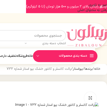
عبور به ناوبری
ارسال رایگان بالای 2 میلیون و 500 هزار تومان (تا 5 کیلوگرم)
رفتن به محتوای اصلی
انتخاب دسته بندی
دسته بندی محصولات
خانه
فروشگاه
تخفیف دار
حسا
خانه
برندها
بیواستار
پالت کانسلر و کانتور خشک بیو استار شماره 732
بزرگنمایی تصویر