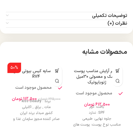
توضیحات تکمیلی
نظرات (0)
محصولات مشابه
50%
پرایمر آرایش مناسب پوست
پالت سایه کیس بیوتی مدل
خشک و معمولی 30میل
R74
ژنوبایوتیک
محصول موجود است
محصول موجود است
112,500
تومان
225,000
تومان
برند : kiss beauty
612,500
تومان
بافت: کرم
مات , براق , اکلیلی
SPF: ندارد
کشور مبداء برند ایران
جلوه نهایی: طبیعی
صادر کننده مجوز سازمان غذا و
مناسب نوع پوست: پوست های
دارو
خشک و نرمال
ماندگاری و دوام بسیار طولانی