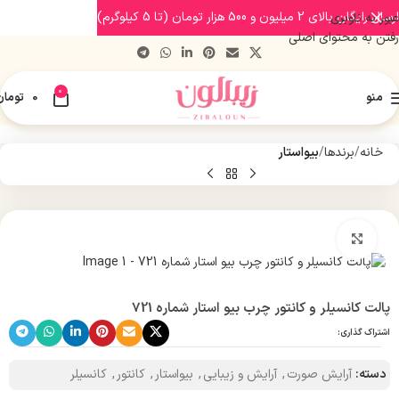
ارسال رایگان بالای 2 میلیون و 500 هزار تومان (تا 5 کیلوگرم)
عبور به ناوبری
رفتن به محتوای اصلی
0
منو
0
تومان
خانه
برندها
بیواستار
بزرگنمایی تصویر
پالت کانسیلر و کانتور چرب بیو استار شماره 721
اشتراک گذاری:
دسته:
آرایش صورت
,
آرایش و زیبایی
,
بیواستار
,
کانتور
,
کانسیلر