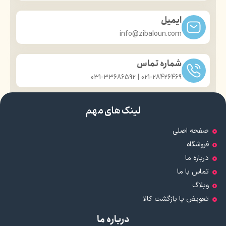
ایمیل
info@zibaloun.com
شماره تماس
021-28426469 | 031-33686592
لینک های مهم
صفحه اصلی
فروشگاه
درباره ما
تماس با ما
وبلاگ
تعویض یا بازگشت کالا
درباره ما