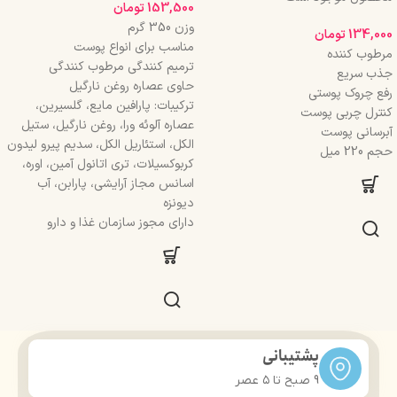
153,500
تومان
وزن 350 گرم
134,000
تومان
مناسب برای انواع پوست
مرطوب کننده
ترمیم کنندگی مرطوب کنندگی
جذب سریع
حاوی عصاره روغن نارگیل
رفع چروک پوستی
ترکیبات: پارافین مایع، گلسیرین،
کنترل چربی پوست
عصاره آلوئه ورا، روغن نارگیل، ستیل
آبرسانی پوست
الکل، استئاریل الکل، سدیم پیرو لیدون
حجم 220 میل
کربوکسیلات، تری اتانول آمین، اوره،
اسانس مجاز آرایشی، پارابن، آب
دیونزه
دارای مجوز سازمان غذا و دارو
پشتیبانی
9 صبح تا ۵ عصر